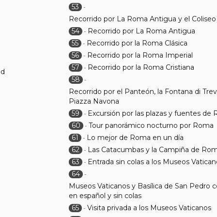
53
-
Recorrido por La Roma Antigua y el Coliseo 
54
Recorrido por La Roma Antigua
-
55
Recorrido por la Roma Clásica
-
56
Recorrido por la Roma Imperial
-
57
Recorrido por la Roma Cristiana
-
ad
58
-
Recorrido por el Panteón, la Fontana di Trevi
Piazza Navona
59
Excursión por las plazas y fuentes de
-
60
Tour panorámico nocturno por Roma
-
61
Lo mejor de Roma en un día
-
62
Las Catacumbas y la Campiña de Ro
-
63
Entrada sin colas a los Museos Vatica
-
64
-
Museos Vaticanos y Basílica de San Pedro c
en español y sin colas
65
Visita privada a los Museos Vaticanos
-