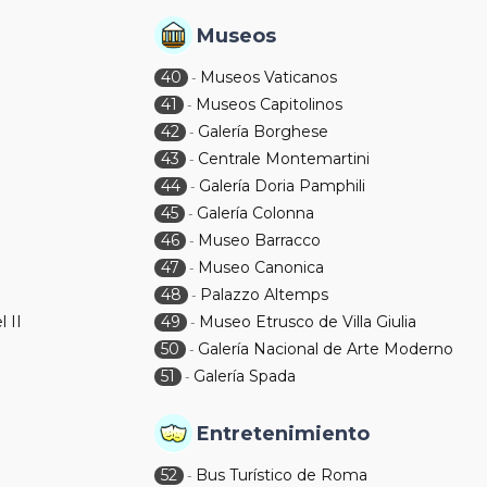
Museos
40
Museos Vaticanos
-
41
Museos Capitolinos
-
42
Galería Borghese
-
43
Centrale Montemartini
-
44
Galería Doria Pamphili
-
45
Galería Colonna
-
46
Museo Barracco
-
47
Museo Canonica
-
48
Palazzo Altemps
-
 II
49
Museo Etrusco de Villa Giulia
-
50
Galería Nacional de Arte Moderno
-
51
Galería Spada
-
Entretenimiento
52
Bus Turístico de Roma
-