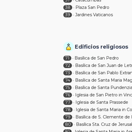
37
Catacumbas
-
38
Plaza San Pedro
-
39
Jardines Vaticanos
-
Edificios religiosos
71
Basílica de San Pedro
-
72
Basílica de San Juan de Let
-
73
Basílica de San Pablo Extr
-
74
Basílica de Santa Maria Ma
-
75
Basílica de Santa Pundenzi
-
76
Iglesia de San Pietro in Vinc
-
77
Iglesia de Santa Prassede
-
78
Iglesia de Santa Maria in 
-
79
Basílica de S. Clemente de 
-
80
Basílica Sta. Cruz de Jerusa
-
81
Iglesia de Santa Maria in Ara
-