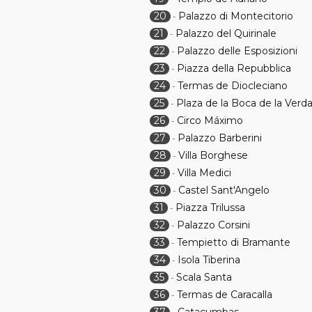
20
Palazzo di Montecitorio
-
21
Palazzo del Quirinale
-
22
Palazzo delle Esposizioni
-
23
Piazza della Repubblica
-
24
Termas de Diocleciano
-
25
Plaza de la Boca de la Verd
-
26
Circo Máximo
-
27
Palazzo Barberini
-
28
Villa Borghese
-
29
Villa Medici
-
30
Castel Sant'Angelo
-
31
Piazza Trilussa
-
32
Palazzo Corsini
-
33
Tempietto di Bramante
-
34
Isola Tiberina
-
35
Scala Santa
-
36
Termas de Caracalla
-