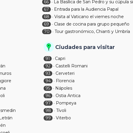
66
La Basílica de San Pedro y su cúpula s
-
67
Entrada para la Audiencia Papal
-
68
Visita al Vaticano el viernes noche
-
69
Clase de cocina para grupo pequeño
-
70
Tour gastronómico, Chianti y Umbría
-
Ciudades para visitar
91
Capri
-
rán
92
Castelli Romani
-
amuros
93
Cerveteri
-
ggiore
94
Florencia
-
ana
95
Nápoles
-
oli
96
Ostia Antica
-
97
Pompeya
-
Cosmedin
98
Tívoli
-
Letrán
99
Viterbo
-
lén
coeli