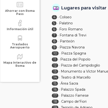
Lugares para visitar
Ahorrar con Roma
Pass
4
Coliseo
-
5
Palatino
-
6
Foro Romano
Información útil
-
7
Fontana di Trevi
-
8
Panteón
-
Traslados
9
Piazza Navona
Aeropuerto
-
10
Piazza Spagna
-
11
Piazza del Popolo
-
Mapa Interactivo de
12
Piazza del Campidoglio
-
Roma
13
Monumento a Víctor Manuel
-
14
Teatro di Marcello
-
15
Área Sacra
-
16
Palazzo Spada
-
17
Palazzo Farnese
-
18
Campo de'Fiori
-
19
Templo de Adriano
-