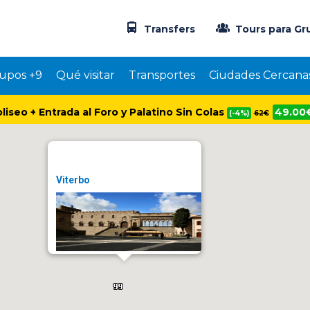
Transfers
Tours para Gr
upos +9
Qué visitar
Transportes
Ciudades Cercana
oliseo + Entrada al Foro y Palatino Sin Colas
49.00
(-4%)
62€
Viterbo