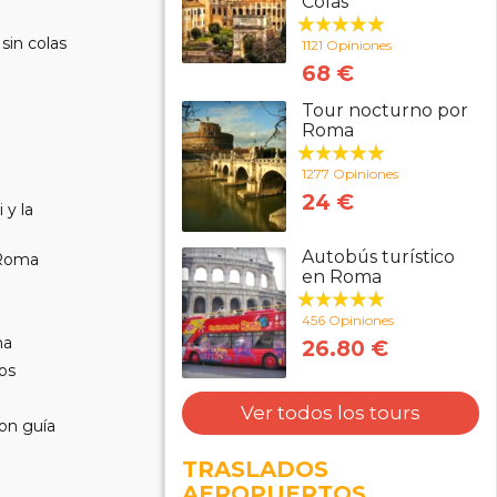
Colas
sin colas
1121 Opiniones
68 €
Tour nocturno por
Roma
1277 Opiniones
24 €
 y la
Autobús turístico
 Roma
en Roma
456 Opiniones
ma
26.80 €
nos
Ver todos los tours
on guía
TRASLADOS
AEROPUERTOS