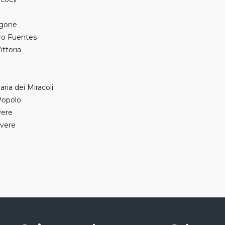
Agone
tro Fuentes
ittoria
ria dei Miracoli
Popolo
vere
evere