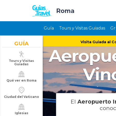
Roma
Guía
Tours y Visitas Guiadas
Gr
Visita Guiada al C
GUÍA
Aeropue
Tours y Visitas
Guiadas
Vin
Qué ver en Roma
Ciudad del Vaticano
El
Aeropuerto I
cono
Iglesias