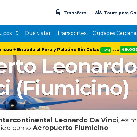
Transfers
Tours para Gr
upos +9
Qué visitar
Transportes
Ciudades Cercana
oliseo + Entrada al Foro y Palatino Sin Colas
49.00
(-4%)
62€
rto Leonardo
ci (Fiumicino)
ntercontinental Leonardo Da Vinci
, es 
cido como
Aeropuerto Fiumicino
.