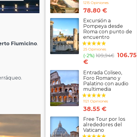
1215 Opiniones
78.80 €
Excursión a
Pompeya desde
Roma con punto de
encuentro
rto Fiumicino
.
25 Opiniones
106.75
(-2%)
109,94
€
€
Entrada Coliseo,
erráqueo.
Foro Romano y
Palatino con audio
multimedia
1121 Opiniones
38.55 €
Free Tour por los
alrededores del
Vaticano