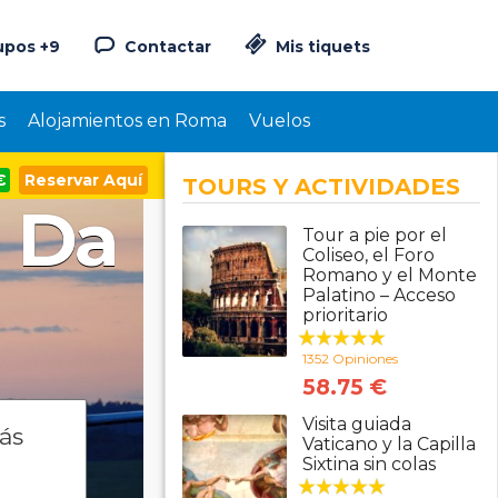
upos +9
Contactar
Mis tiquets
s
Alojamientos en Roma
Vuelos
€
Reservar Aquí
TOURS Y ACTIVIDADES
 Da
Tour a pie por el
Coliseo, el Foro
Romano y el Monte
Palatino – Acceso
prioritario
1352 Opiniones
58.75 €
Visita guiada
más
Vaticano y la Capilla
Sixtina sin colas