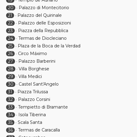
19
Templo de Adriano
-
20
Palazzo di Montecitorio
-
21
Palazzo del Quirinale
-
22
Palazzo delle Esposizioni
-
23
Piazza della Repubblica
-
24
Termas de Diocleciano
-
25
Plaza de la Boca de la Verdad
-
26
Circo Máximo
-
27
Palazzo Barberini
-
28
Villa Borghese
-
29
Villa Medici
-
30
Castel Sant'Angelo
-
31
Piazza Trilussa
-
32
Palazzo Corsini
-
33
Tempietto di Bramante
-
34
Isola Tiberina
-
35
Scala Santa
-
36
Termas de Caracalla
-