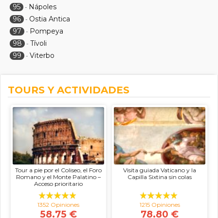
95
Nápoles
-
96
Ostia Antica
-
97
Pompeya
-
98
Tívoli
-
99
Viterbo
-
TOURS Y ACTIVIDADES
Tour a pie por el Coliseo, el Foro
Visita guiada Vaticano y la
Romano y el Monte Palatino –
Capilla Sixtina sin colas
Acceso prioritario
1352 Opiniones
1215 Opiniones
58.75 €
78.80 €