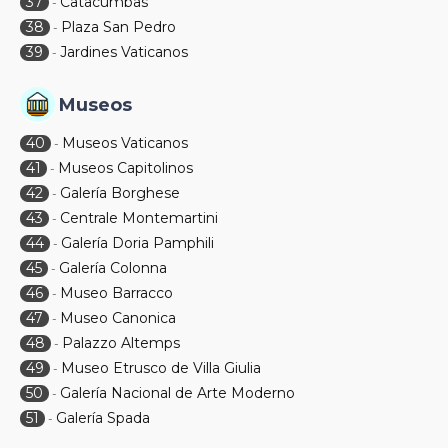
37
Catacumbas
-
38
Plaza San Pedro
-
39
Jardines Vaticanos
-
Museos
40
Museos Vaticanos
-
41
Museos Capitolinos
-
42
Galería Borghese
-
43
Centrale Montemartini
-
44
Galería Doria Pamphili
-
45
Galería Colonna
-
46
Museo Barracco
-
47
Museo Canonica
-
48
Palazzo Altemps
-
49
Museo Etrusco de Villa Giulia
-
50
Galería Nacional de Arte Moderno
-
51
Galería Spada
-