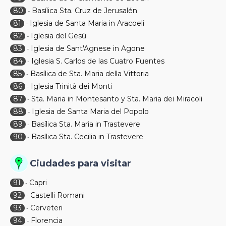
80
Basílica Sta. Cruz de Jerusalén
-
81
Iglesia de Santa Maria in Aracoeli
-
82
Iglesia del Gesù
-
83
Iglesia de Sant'Agnese in Agone
-
84
Iglesia S. Carlos de las Cuatro Fuentes
-
85
Basílica de Sta. Maria della Vittoria
-
86
Iglesia Trinità dei Monti
-
87
Sta. Maria in Montesanto y Sta. Maria dei Miracoli
-
88
Iglesia de Santa Maria del Popolo
-
89
Basílica Sta. Maria in Trastevere
-
90
Basílica Sta. Cecilia in Trastevere
-
Ciudades para visitar
91
Capri
-
92
Castelli Romani
-
93
Cerveteri
-
94
Florencia
-