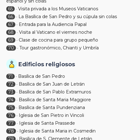
español y sin colas
65
Visita privada a los Museos Vaticanos
-
66
La Basílica de San Pedro y su cúpula sin colas
-
67
Entrada para la Audiencia Papal
-
68
Visita al Vaticano el viernes noche
-
69
Clase de cocina para grupo pequeño
-
70
Tour gastronómico, Chianti y Umbría
-
Edificios religiosos
71
Basílica de San Pedro
-
72
Basílica de San Juan de Letrán
-
73
Basílica de San Pablo Extramuros
-
74
Basílica de Santa Maria Maggiore
-
75
Basílica de Santa Pundenziana
-
76
Iglesia de San Pietro in Vincoli
-
77
Iglesia de Santa Prassede
-
78
Iglesia de Santa Maria in Cosmedin
-
79
Basílica de S. Clemente de Letrán
-