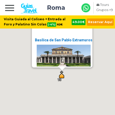
Tours
Roma
Grupos +9
Visita Guiada al Coliseo + Entrada al
49.00€
Reservar Aquí
Foro y Palatino Sin Colas
(-4%)
62€
Basílica de San Pablo Extramuros