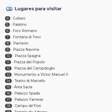
Lugares para visitar
4
Coliseo
-
5
Palatino
-
6
Foro Romano
-
7
Fontana di Trevi
-
8
Panteón
-
9
Piazza Navona
-
10
Piazza Spagna
-
11
Piazza del Popolo
-
12
Piazza del Campidoglio
-
13
Monumento a Víctor Manuel II
-
14
Teatro di Marcello
-
15
Área Sacra
-
16
Palazzo Spada
-
17
Palazzo Farnese
-
18
Campo de'Fiori
-