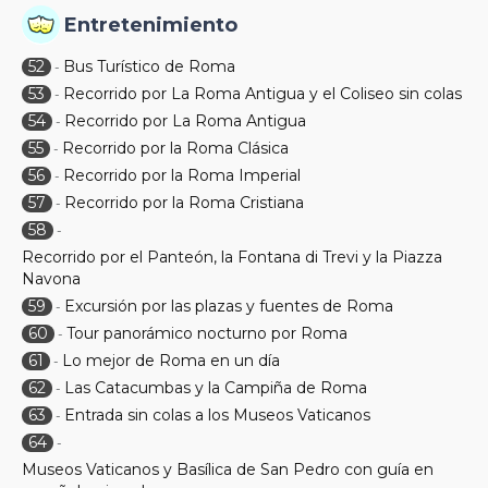
Entretenimiento
52
Bus Turístico de Roma
-
53
Recorrido por La Roma Antigua y el Coliseo sin colas
-
54
Recorrido por La Roma Antigua
-
55
Recorrido por la Roma Clásica
-
56
Recorrido por la Roma Imperial
-
57
Recorrido por la Roma Cristiana
-
58
-
Recorrido por el Panteón, la Fontana di Trevi y la Piazza
Navona
59
Excursión por las plazas y fuentes de Roma
-
60
Tour panorámico nocturno por Roma
-
61
Lo mejor de Roma en un día
-
62
Las Catacumbas y la Campiña de Roma
-
63
Entrada sin colas a los Museos Vaticanos
-
64
-
Museos Vaticanos y Basílica de San Pedro con guía en