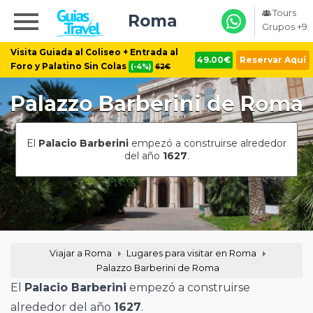
Tours
Roma
Grupos +9
Visita Guiada al Coliseo + Entrada al
49.00€
Reservar Aquí
Foro y Palatino Sin Colas
(-4%)
62€
Palazzo Barberini de Roma
El
Palacio Barberini
empezó a construirse alrededor
del año
1627
.
Viajar a Roma
Lugares para visitar en Roma
Palazzo Barberini de Roma
El
Palacio Barberini
empezó a construirse
alrededor del año
1627
.