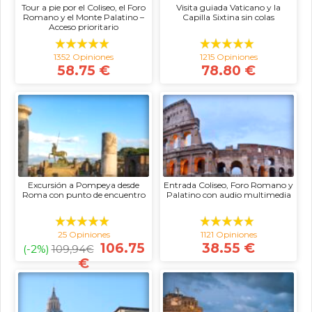
Tour a pie por el Coliseo, el Foro
Visita guiada Vaticano y la
Romano y el Monte Palatino –
Capilla Sixtina sin colas
Acceso prioritario
1352 Opiniones
1215 Opiniones
58.75 €
78.80 €
Excursión a Pompeya desde
Entrada Coliseo, Foro Romano y
Roma con punto de encuentro
Palatino con audio multimedia
25 Opiniones
1121 Opiniones
106.75
38.55 €
(-2%)
109,94
€
€