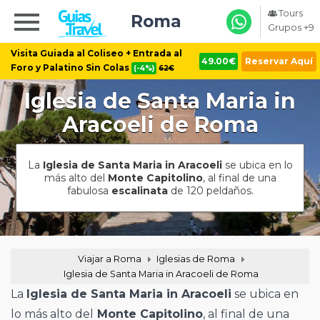
Tours
Roma
Grupos +9
Visita Guiada al Coliseo + Entrada al
49.00€
Reservar Aquí
Foro y Palatino Sin Colas
(-4%)
62€
Iglesia de Santa Maria in
Aracoeli de Roma
La
Iglesia de Santa Maria in Aracoeli
se ubica en lo
más alto del
Monte Capitolino
, al final de una
fabulosa
escalinata
de 120 peldaños.
Viajar a Roma
Iglesias de Roma
Iglesia de Santa Maria in Aracoeli de Roma
La
Iglesia de Santa Maria in Aracoeli
se ubica en
lo más alto del
Monte Capitolino
, al final de una