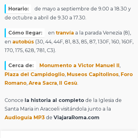
Horario:
de mayo a septiembre de 9.00 a 18.30 y
de octubre a abril de 9.30 a 17.30.
Cómo llegar:
en
tranvía
a la parada Venezia (8),
en
autobús
(30, 44, 44F, 81, 83, 85, 87, 130F, 160, 160F,
170, 175, 628, 781, C3).
Cerca de:
Monumento a Victor Manuel II
,
Plaza del Campidoglio
,
Museos Capitolinos
,
Foro
Romano
,
Area Sacra
,
Il Gesù
.
Conoce
la historia al completo
de la Iglesia de
Santa Maria in Aracoeli visitándola junto a la
Audioguía MP3
de
ViajaraRoma.com