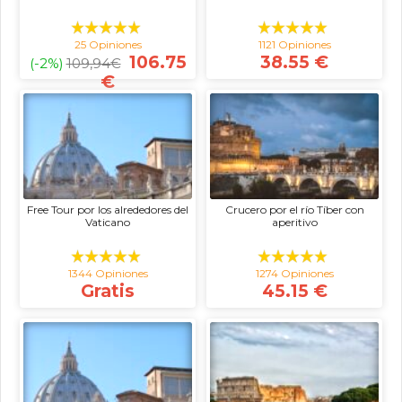
25 Opiniones
1121 Opiniones
106.75
38.55 €
(-2%)
109,94
€
€
Free Tour por los alrededores del
Crucero por el río Tíber con
Vaticano
aperitivo
1344 Opiniones
1274 Opiniones
Gratis
45.15 €