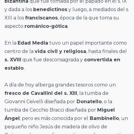
bizantina
que fue tomada por el papado en el s. IX
y dada a los
benedictinos
y luego, a mediados del s.
XIII a los
franciscanos
, época de la que toma su
aspecto
románico-gótica
.
En la
Edad Media
tuvo un papel importante como
centro de la
vida civil y religiosa
, hasta finales del
s. XVIII
que fue desconsagrada y
convertida en
establo
.
A día de hoy alberga grandes tesoros como un
fresco de Cavallini del s. XIII
, la tumba de
Giovanni Ceivelli diseñada por
Donatello
, o la
tumba de Cecchio Bracci diseñada por
Miguel
Ángel
; pero es más conocida por el
Bambinello
, un
pequeño niño Jesús de madera de olivo de