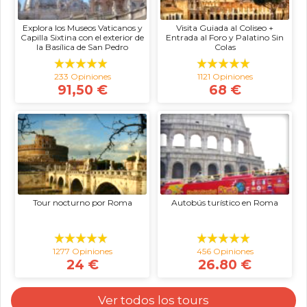
Explora los Museos Vaticanos y
Visita Guiada al Coliseo +
Capilla Sixtina con el exterior de
Entrada al Foro y Palatino Sin
la Basílica de San Pedro
Colas
233 Opiniones
1121 Opiniones
91,50 €
68 €
Tour nocturno por Roma
Autobús turístico en Roma
1277 Opiniones
456 Opiniones
24 €
26.80 €
Ver todos los tours