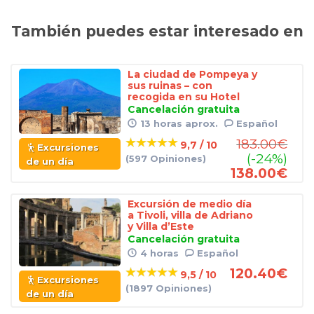
También puedes estar interesado en
La ciudad de Pompeya y
sus ruinas – con
recogida en su Hotel
Cancelación gratuita
13 horas aprox.
Español
183.00
€
9,7 / 10
Excursiones
(-24%)
(597 Opiniones)
de un día
138.00
€
Excursión de medio día
a Tivoli, villa de Adriano
y Villa d’Este
Cancelación gratuita
4 horas
Español
120.40
€
9,5 / 10
Excursiones
(1897 Opiniones)
de un día