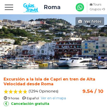
Tours
Roma
Grupos +9
Ver fotos
Excursión a la Isla de Capri en tren de Alta
Velocidad desde Roma
9.54 / 10
(1294 Opiniones
)
Ver en el mapa
9 horas
Español
Cancelación gratuita