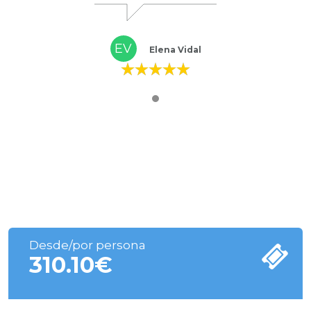
EV
Elena Vidal
Desde/por persona
310.10
€