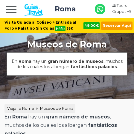
Tours
Roma
Grupos +9
Visita Guiada al Coliseo + Entrada al
49.00€
Reservar Aquí
Foro y Palatino Sin Colas
(-4%)
62€
Museos de Roma
En
Roma
hay un
gran número de museos
, muchos
de los cuales los albergan
fantásticos palacios
.
Viajar a Roma
Museos de Roma
En
Roma
hay un
gran número de museos
,
muchos de los cuales los albergan
fantásticos
palacios
.