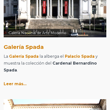
Galería Nacional de Arte Moderno
Galería Spada
La
Galería Spada
la alberga el
Palacio Spada
y
muestra la colección del
Cardenal Bernardino
Spada
.
Leer más…