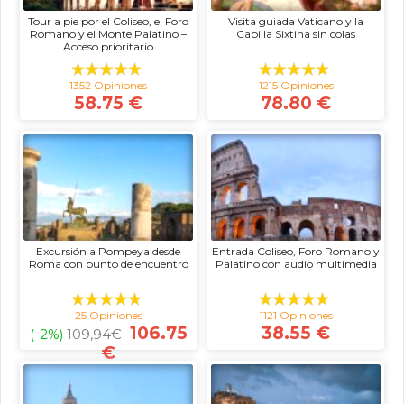
Tour a pie por el Coliseo, el Foro
Visita guiada Vaticano y la
Romano y el Monte Palatino –
Capilla Sixtina sin colas
Acceso prioritario
1352 Opiniones
1215 Opiniones
58.75 €
78.80 €
Excursión a Pompeya desde
Entrada Coliseo, Foro Romano y
Roma con punto de encuentro
Palatino con audio multimedia
25 Opiniones
1121 Opiniones
106.75
38.55 €
(-2%)
109,94
€
€