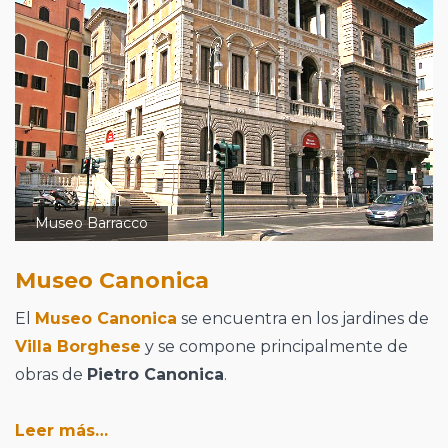
Museo Barracco
Museo Canonica
El
Museo Canonica
se encuentra en los jardines de
Villa Borghese
y se compone principalmente de
obras de
Pietro Canonica
.
Leer más…