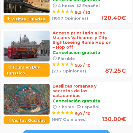
4 horas
Español
9,5 / 10
120.40
€
(1897 Opiniones)
Visitas Guiadas
Acceso prioritario a los
Museos Vaticanos y City
Sightseeing Roma Hop on
– Hop off
Cancelación gratuita
Flexible
9,6 / 10
Tours en Bus
87.25
€
(233 Opiniones)
turístico
Basílicas romanas y
secretos de las
catacumbas
Cancelación gratuita
3 horas
Español
9,0 / 10
130.00
€
(667 Opiniones)
Visitas Guiadas