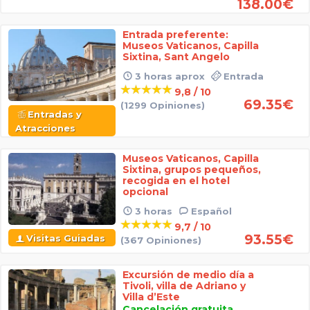
138.00
€
Entrada preferente:
Museos Vaticanos, Capilla
Sixtina, Sant Angelo
3 horas aprox
Entrada
9,8 / 10
69.35
€
(1299 Opiniones)
Entradas y
Atracciones
Museos Vaticanos, Capilla
Sixtina, grupos pequeños,
recogida en el hotel
opcional
3 horas
Español
9,7 / 10
93.55
€
Visitas Guiadas
(367 Opiniones)
Excursión de medio día a
Tivoli, villa de Adriano y
Villa d’Este
Cancelación gratuita