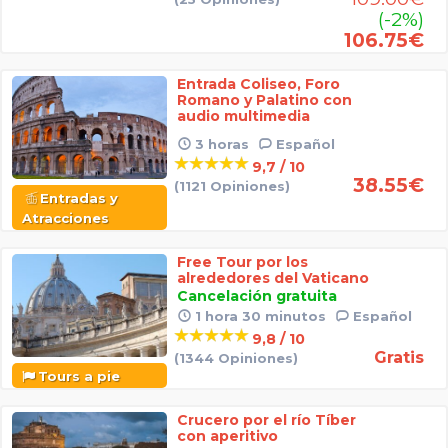
(-2%)
106.75
€
Entrada Coliseo, Foro
Romano y Palatino con
audio multimedia
3 horas
Español
9,7 / 10
38.55
€
(1121 Opiniones)
Entradas y
Atracciones
Free Tour por los
alrededores del Vaticano
Cancelación gratuita
1 hora 30 minutos
Español
9,8 / 10
Gratis
(1344 Opiniones)
Tours a pie
Crucero por el río Tíber
con aperitivo