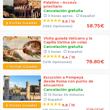
Palatino – Acceso
prioritario
Cancelación gratuita
3 horas aprox.
Español
9,6 / 10
Visitas Guiadas
58.75
€
(1352 Opiniones)
Visita guiada Vaticano y la
Capilla Sixtina sin colas
Cancelación gratuita
3 horas
Español
9,4 / 10
78.80
€
(1215 Opiniones)
Visitas Guiadas
Excursión a Pompeya
desde Roma con punto de
encuentro
Cancelación gratuita
13 horas 30 minutos
Español
9,8 / 10
Visitas Guiadas
109.00
€
(25 Opiniones)