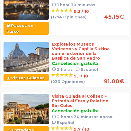
1 hora 30 minutos
9,3 / 10
45.15
€
(1274 Opiniones)
Paseos en
barco
Explora los Museos
Vaticanos y Capilla Sixtina
con el exterior de la
Basílica de San Pedro
Cancelación gratuita
3 horas
Español
9,1 / 10
Visitas Guiadas
91.00
€
(233 Opiniones)
Visita Guiada al Coliseo +
Entrada al Foro y Palatino
Sin Colas
Cancelación gratuita
2 horas 30 minutos aprox.
Español
9,7 / 10
Entradas y