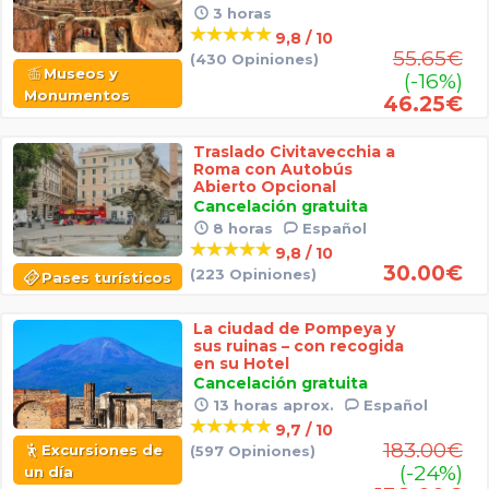
3 horas
9,8 / 10
55.65
€
(430 Opiniones)
Museos y
(-16%)
Monumentos
46.25
€
Traslado Civitavecchia a
Roma con Autobús
Abierto Opcional
Cancelación gratuita
8 horas
Español
9,8 / 10
30.00
€
(223 Opiniones)
Pases turísticos
La ciudad de Pompeya y
sus ruinas – con recogida
en su Hotel
Cancelación gratuita
13 horas aprox.
Español
9,7 / 10
183.00
€
Excursiones de
(597 Opiniones)
(-24%)
un día