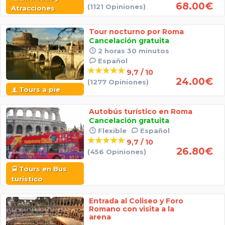
68.00
€
(1121 Opiniones)
Atracciones
Tour nocturno por Roma
Cancelación gratuita
2 horas 30 minutos
Español
9,7 / 10
24.00
€
(1277 Opiniones)
Tours a pie
Autobús turístico en Roma
Cancelación gratuita
Flexible
Español
9,7 / 10
26.80
€
(456 Opiniones)
Tours en Bus
turístico
Entrada al Coliseo y Foro
Romano con visita a la
arena