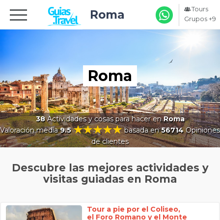
Tours
Roma
Grupos +9
Roma
38
Actividades y cosas para hacer en
Roma
Valoración media
9.5
basada en
56714
Opiniones
de clientes
Descubre las mejores actividades y
visitas guiadas en Roma
Tour a pie por el Coliseo,
el Foro Romano y el Monte