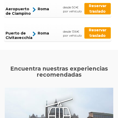
Reservar
desde 50€
Aeropuerto
Roma
traslado
por vehículo
de Ciampino
Reservar
desde 136€
Puerto de
Roma
traslado
por vehículo
Civitavecchia
Encuentra nuestras experiencias
recomendadas