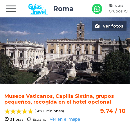
Tours
Roma
Grupos +9
Ver fotos
Museos Vaticanos, Capilla Sixtina, grupos
pequeños, recogida en el hotel opcional
9.74 / 10
)
(367 Opiniones
Ver en el mapa
3 horas
Español