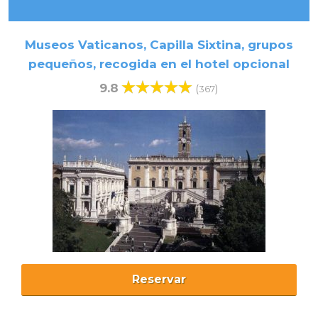
Museos Vaticanos, Capilla Sixtina, grupos
pequeños, recogida en el hotel opcional
9.8
(
)
367
Reservar