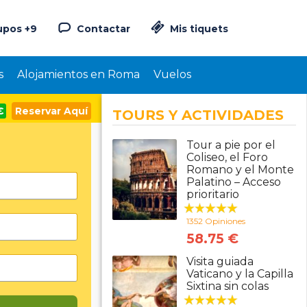
upos +9
Contactar
Mis tiquets
s
Alojamientos en Roma
Vuelos
€
Reservar Aquí
TOURS Y ACTIVIDADES
Tour a pie por el
Coliseo, el Foro
Romano y el Monte
Palatino – Acceso
prioritario
1352 Opiniones
58.75 €
Visita guiada
Vaticano y la Capilla
Sixtina sin colas