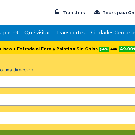
Transfers
Tours para Gr
upos +9
Qué visitar
Transportes
Ciudades Cercana
oliseo + Entrada al Foro y Palatino Sin Colas
49.00
(-4%)
62€