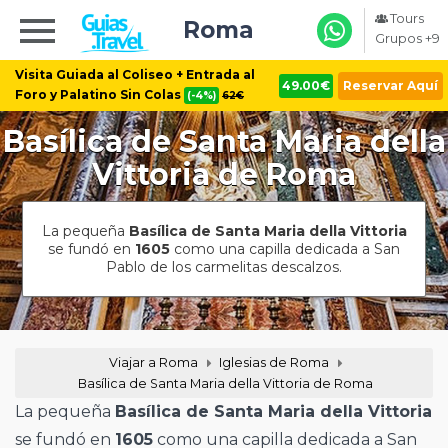
Tours
Roma
Grupos +9
Visita Guiada al Coliseo + Entrada al
49.00€
Reservar Aquí
Foro y Palatino Sin Colas
(-4%)
62€
Basílica de Santa Maria della
Vittoria de Roma
La pequeña
Basílica de Santa Maria della Vittoria
se fundó en
1605
como una capilla dedicada a San
Pablo de los carmelitas descalzos.
Viajar a Roma
Iglesias de Roma
Basílica de Santa Maria della Vittoria de Roma
La pequeña
Basílica de Santa Maria della Vittoria
se fundó en
1605
como una capilla dedicada a San