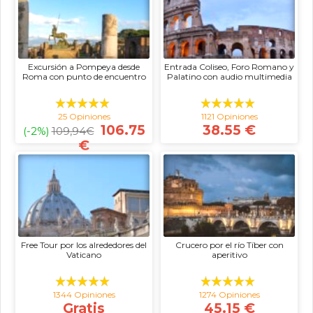
Excursión a Pompeya desde
Entrada Coliseo, Foro Romano y
Roma con punto de encuentro
Palatino con audio multimedia
25 Opiniones
1121 Opiniones
106.75
38.55 €
(-2%)
109,94
€
€
Free Tour por los alrededores del
Crucero por el río Tíber con
Vaticano
aperitivo
1344 Opiniones
1274 Opiniones
Gratis
45.15 €