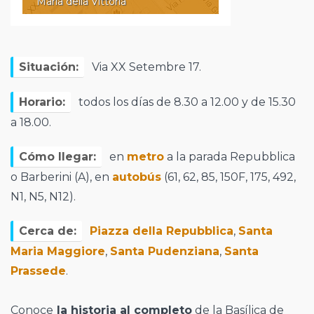
Maria della Vittoria
Situación:
Via XX Setembre 17.
Horario:
todos los días de 8.30 a 12.00 y de 15.30
a 18.00.
Cómo llegar:
en
metro
a la parada Repubblica
o Barberini (A), en
autobús
(61, 62, 85, 150F, 175, 492,
N1, N5, N12).
Cerca de:
Piazza della Repubblica
,
Santa
Maria Maggiore
,
Santa Pudenziana
,
Santa
Prassede
.
Conoce
la historia al completo
de la Basílica de