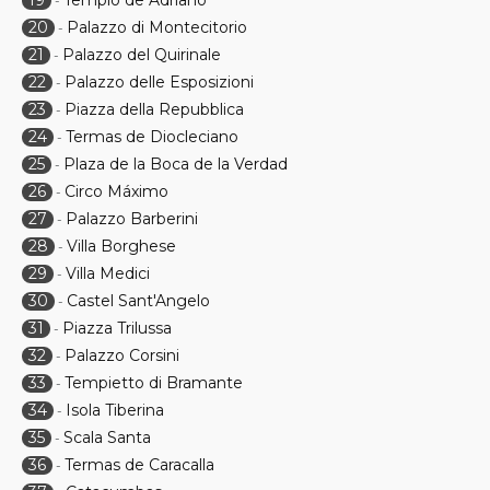
19
Templo de Adriano
-
20
Palazzo di Montecitorio
-
21
Palazzo del Quirinale
-
22
Palazzo delle Esposizioni
-
23
Piazza della Repubblica
-
24
Termas de Diocleciano
-
25
Plaza de la Boca de la Verdad
-
26
Circo Máximo
-
27
Palazzo Barberini
-
28
Villa Borghese
-
29
Villa Medici
-
30
Castel Sant'Angelo
-
31
Piazza Trilussa
-
32
Palazzo Corsini
-
33
Tempietto di Bramante
-
34
Isola Tiberina
-
35
Scala Santa
-
36
Termas de Caracalla
-