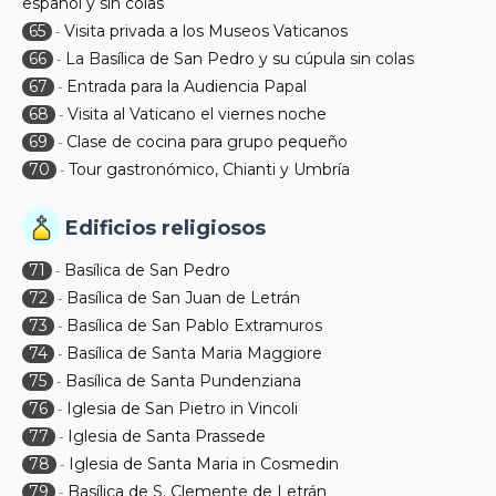
español y sin colas
65
Visita privada a los Museos Vaticanos
-
66
La Basílica de San Pedro y su cúpula sin colas
-
67
Entrada para la Audiencia Papal
-
68
Visita al Vaticano el viernes noche
-
69
Clase de cocina para grupo pequeño
-
70
Tour gastronómico, Chianti y Umbría
-
Edificios religiosos
71
Basílica de San Pedro
-
72
Basílica de San Juan de Letrán
-
73
Basílica de San Pablo Extramuros
-
74
Basílica de Santa Maria Maggiore
-
75
Basílica de Santa Pundenziana
-
76
Iglesia de San Pietro in Vincoli
-
77
Iglesia de Santa Prassede
-
78
Iglesia de Santa Maria in Cosmedin
-
79
Basílica de S. Clemente de Letrán
-