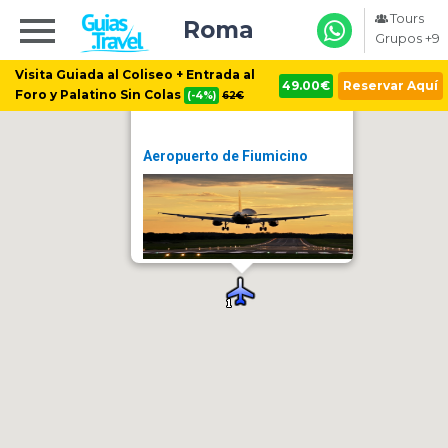
Tours
Roma
Grupos +9
Visita Guiada al Coliseo + Entrada al
49.00€
Reservar Aquí
Foro y Palatino Sin Colas
(-4%)
62€
Aeropuerto de Fiumicino