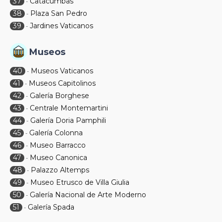
37
Catacumbas
-
38
Plaza San Pedro
-
39
Jardines Vaticanos
-
Museos
40
Museos Vaticanos
-
41
Museos Capitolinos
-
42
Galería Borghese
-
43
Centrale Montemartini
-
44
Galería Doria Pamphili
-
45
Galería Colonna
-
46
Museo Barracco
-
47
Museo Canonica
-
48
Palazzo Altemps
-
49
Museo Etrusco de Villa Giulia
-
50
Galería Nacional de Arte Moderno
-
51
Galería Spada
-