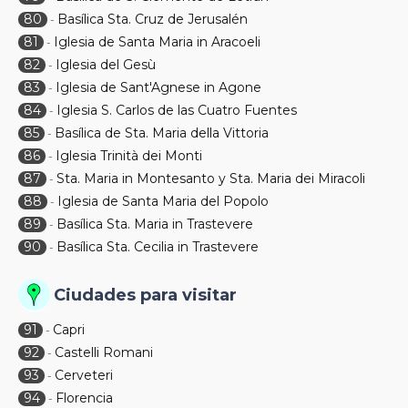
80
Basílica Sta. Cruz de Jerusalén
-
81
Iglesia de Santa Maria in Aracoeli
-
82
Iglesia del Gesù
-
83
Iglesia de Sant'Agnese in Agone
-
84
Iglesia S. Carlos de las Cuatro Fuentes
-
85
Basílica de Sta. Maria della Vittoria
-
86
Iglesia Trinità dei Monti
-
87
Sta. Maria in Montesanto y Sta. Maria dei Miracoli
-
88
Iglesia de Santa Maria del Popolo
-
89
Basílica Sta. Maria in Trastevere
-
90
Basílica Sta. Cecilia in Trastevere
-
Ciudades para visitar
91
Capri
-
92
Castelli Romani
-
93
Cerveteri
-
94
Florencia
-