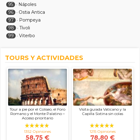
95
Nápoles
-
96
Ostia Antica
-
97
Pompeya
-
98
Tívoli
-
99
Viterbo
-
TOURS Y ACTIVIDADES
Tour a pie por el Coliseo, el Foro
Visita guiada Vaticano y la
Romano y el Monte Palatino –
Capilla Sixtina sin colas
Acceso prioritario
1352 Opiniones
1215 Opiniones
58.75 €
78.80 €