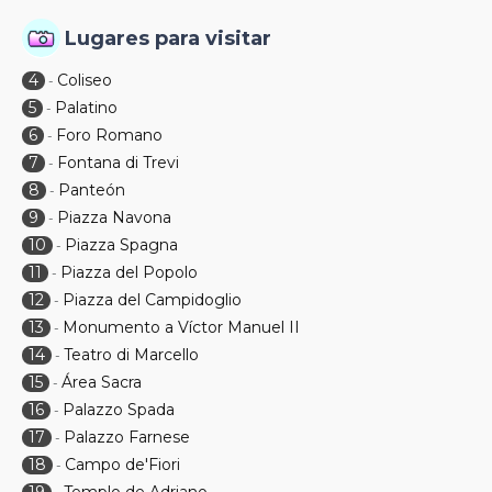
Lugares para visitar
4
Coliseo
-
5
Palatino
-
6
Foro Romano
-
7
Fontana di Trevi
-
8
Panteón
-
9
Piazza Navona
-
10
Piazza Spagna
-
11
Piazza del Popolo
-
12
Piazza del Campidoglio
-
13
Monumento a Víctor Manuel II
-
14
Teatro di Marcello
-
15
Área Sacra
-
16
Palazzo Spada
-
17
Palazzo Farnese
-
18
Campo de'Fiori
-