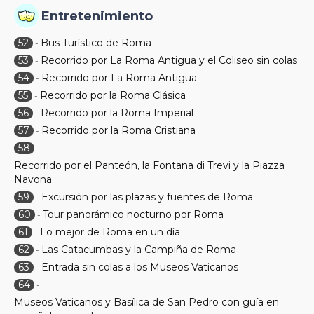
Entretenimiento
52
Bus Turístico de Roma
-
53
Recorrido por La Roma Antigua y el Coliseo sin colas
-
54
Recorrido por La Roma Antigua
-
55
Recorrido por la Roma Clásica
-
56
Recorrido por la Roma Imperial
-
57
Recorrido por la Roma Cristiana
-
58
-
Recorrido por el Panteón, la Fontana di Trevi y la Piazza
Navona
59
Excursión por las plazas y fuentes de Roma
-
60
Tour panorámico nocturno por Roma
-
61
Lo mejor de Roma en un día
-
62
Las Catacumbas y la Campiña de Roma
-
63
Entrada sin colas a los Museos Vaticanos
-
64
-
Museos Vaticanos y Basílica de San Pedro con guía en