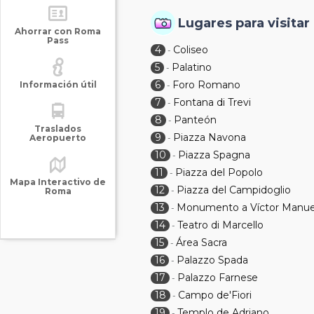
Lugares para visitar
Ahorrar con Roma
Pass
4
Coliseo
-
5
Palatino
-
6
Foro Romano
Información útil
-
7
Fontana di Trevi
-
8
Panteón
-
Traslados
9
Piazza Navona
Aeropuerto
-
10
Piazza Spagna
-
11
Piazza del Popolo
-
Mapa Interactivo de
12
Piazza del Campidoglio
-
Roma
13
Monumento a Víctor Manuel
-
14
Teatro di Marcello
-
15
Área Sacra
-
16
Palazzo Spada
-
17
Palazzo Farnese
-
18
Campo de'Fiori
-
19
Templo de Adriano
-