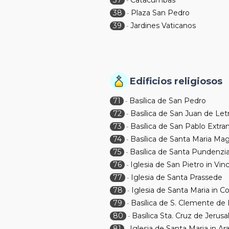
37
Catacumbas
-
38
Plaza San Pedro
-
39
Jardines Vaticanos
-
Edificios religiosos
71
Basílica de San Pedro
-
72
Basílica de San Juan de Let
-
73
Basílica de San Pablo Extr
-
74
Basílica de Santa Maria Ma
-
75
Basílica de Santa Pundenzi
-
76
Iglesia de San Pietro in Vinc
-
77
Iglesia de Santa Prassede
-
78
Iglesia de Santa Maria in 
-
79
Basílica de S. Clemente de 
-
80
Basílica Sta. Cruz de Jerusa
-
81
Iglesia de Santa Maria in Ara
-