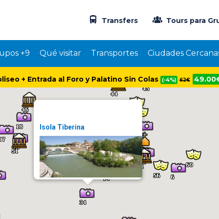
Transfers
Tours para Gr
upos +9
Qué visitar
Transportes
Ciudades Cercana
oliseo + Entrada al Foro y Palatino Sin Colas
49.00
(-4%)
62€
Isola Tiberina