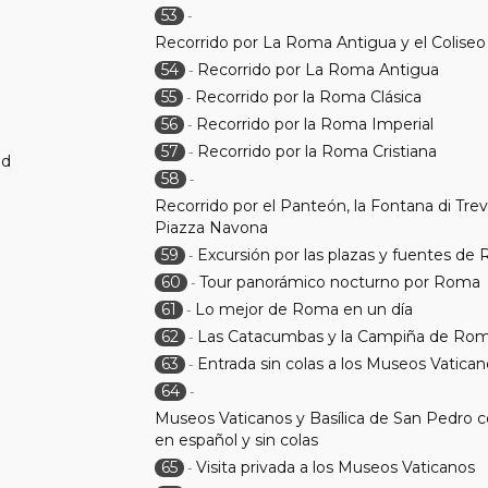
53
-
Recorrido por La Roma Antigua y el Coliseo 
54
Recorrido por La Roma Antigua
-
55
Recorrido por la Roma Clásica
-
56
Recorrido por la Roma Imperial
-
57
Recorrido por la Roma Cristiana
-
ad
58
-
Recorrido por el Panteón, la Fontana di Trevi
Piazza Navona
59
Excursión por las plazas y fuentes de
-
60
Tour panorámico nocturno por Roma
-
61
Lo mejor de Roma en un día
-
62
Las Catacumbas y la Campiña de Ro
-
63
Entrada sin colas a los Museos Vatica
-
64
-
Museos Vaticanos y Basílica de San Pedro c
en español y sin colas
65
Visita privada a los Museos Vaticanos
-