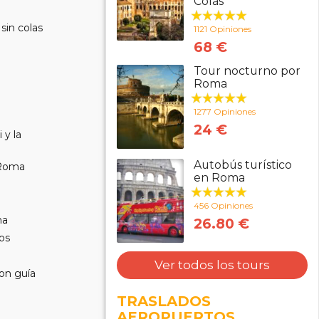
Colas
sin colas
1121 Opiniones
68 €
Tour nocturno por
Roma
1277 Opiniones
24 €
 y la
Autobús turístico
 Roma
en Roma
456 Opiniones
ma
26.80 €
nos
Ver todos los tours
on guía
TRASLADOS
AEROPUERTOS