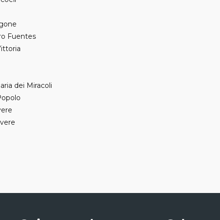
Agone
tro Fuentes
ittoria
ria dei Miracoli
Popolo
vere
evere