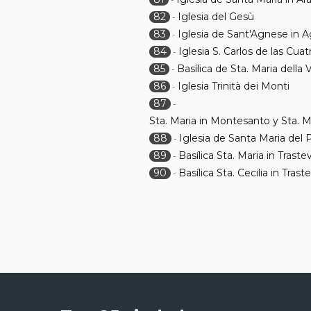
82
Iglesia del Gesù
-
83
Iglesia de Sant'Agnese in 
-
84
Iglesia S. Carlos de las Cua
-
85
Basílica de Sta. Maria della V
-
86
Iglesia Trinità dei Monti
-
87
-
Sta. Maria in Montesanto y Sta. Ma
88
Iglesia de Santa Maria del 
-
89
Basílica Sta. Maria in Traste
-
90
Basílica Sta. Cecilia in Trast
-