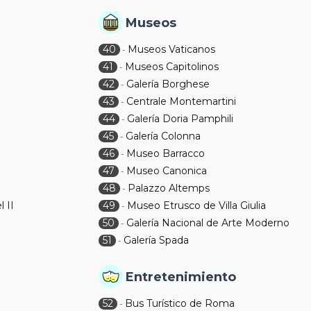
Museos
40
Museos Vaticanos
-
41
Museos Capitolinos
-
42
Galería Borghese
-
43
Centrale Montemartini
-
44
Galería Doria Pamphili
-
45
Galería Colonna
-
46
Museo Barracco
-
47
Museo Canonica
-
48
Palazzo Altemps
-
 II
49
Museo Etrusco de Villa Giulia
-
50
Galería Nacional de Arte Moderno
-
51
Galería Spada
-
Entretenimiento
52
Bus Turístico de Roma
-