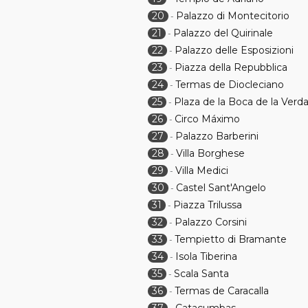
20
Palazzo di Montecitorio
-
21
Palazzo del Quirinale
-
22
Palazzo delle Esposizioni
-
23
Piazza della Repubblica
-
24
Termas de Diocleciano
-
25
Plaza de la Boca de la Verd
-
26
Circo Máximo
-
27
Palazzo Barberini
-
28
Villa Borghese
-
29
Villa Medici
-
30
Castel Sant'Angelo
-
31
Piazza Trilussa
-
32
Palazzo Corsini
-
33
Tempietto di Bramante
-
34
Isola Tiberina
-
35
Scala Santa
-
36
Termas de Caracalla
-