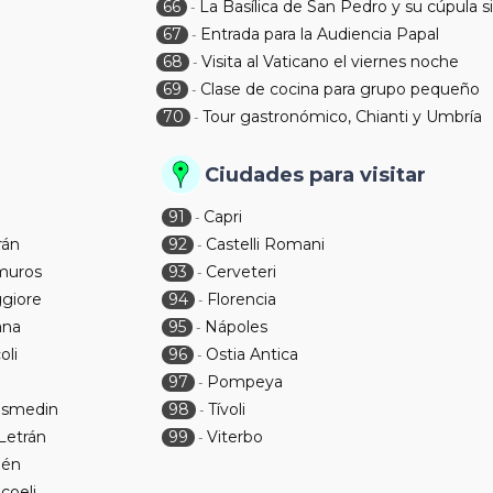
66
La Basílica de San Pedro y su cúpula s
-
67
Entrada para la Audiencia Papal
-
68
Visita al Vaticano el viernes noche
-
69
Clase de cocina para grupo pequeño
-
70
Tour gastronómico, Chianti y Umbría
-
Ciudades para visitar
91
Capri
-
rán
92
Castelli Romani
-
amuros
93
Cerveteri
-
ggiore
94
Florencia
-
ana
95
Nápoles
-
oli
96
Ostia Antica
-
97
Pompeya
-
Cosmedin
98
Tívoli
-
Letrán
99
Viterbo
-
lén
coeli