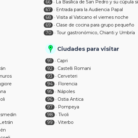
66
La Basílica de San Pedro y su cúpula s
-
67
Entrada para la Audiencia Papal
-
68
Visita al Vaticano el viernes noche
-
69
Clase de cocina para grupo pequeño
-
70
Tour gastronómico, Chianti y Umbría
-
Ciudades para visitar
91
Capri
-
rán
92
Castelli Romani
-
amuros
93
Cerveteri
-
ggiore
94
Florencia
-
ana
95
Nápoles
-
oli
96
Ostia Antica
-
97
Pompeya
-
Cosmedin
98
Tívoli
-
Letrán
99
Viterbo
-
lén
coeli