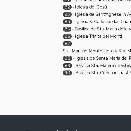
82
Iglesia del Gesù
-
83
Iglesia de Sant'Agnese in 
-
84
Iglesia S. Carlos de las Cua
-
85
Basílica de Sta. Maria della V
-
86
Iglesia Trinità dei Monti
-
87
-
Sta. Maria in Montesanto y Sta. Ma
88
Iglesia de Santa Maria del 
-
89
Basílica Sta. Maria in Traste
-
90
Basílica Sta. Cecilia in Trast
-