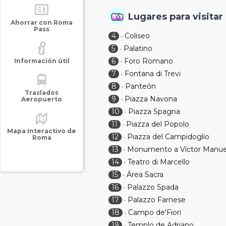
Lugares para visitar
Ahorrar con Roma
Pass
4
Coliseo
-
5
Palatino
-
6
Foro Romano
Información útil
-
7
Fontana di Trevi
-
8
Panteón
-
Traslados
9
Piazza Navona
Aeropuerto
-
10
Piazza Spagna
-
11
Piazza del Popolo
-
Mapa Interactivo de
12
Piazza del Campidoglio
-
Roma
13
Monumento a Víctor Manuel
-
14
Teatro di Marcello
-
15
Área Sacra
-
16
Palazzo Spada
-
17
Palazzo Farnese
-
18
Campo de'Fiori
-
19
Templo de Adriano
-