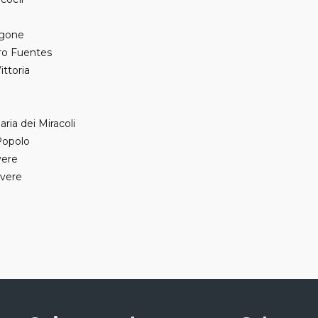
Agone
tro Fuentes
ittoria
ria dei Miracoli
Popolo
vere
evere