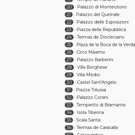
20
Palazzo di Montecitorio
-
21
Palazzo del Quirinale
-
22
Palazzo delle Esposizioni
-
23
Piazza della Repubblica
-
24
Termas de Diocleciano
-
25
Plaza de la Boca de la Verd
-
26
Circo Máximo
-
27
Palazzo Barberini
-
28
Villa Borghese
-
29
Villa Medici
-
30
Castel Sant'Angelo
-
31
Piazza Trilussa
-
32
Palazzo Corsini
-
33
Tempietto di Bramante
-
34
Isola Tiberina
-
35
Scala Santa
-
36
Termas de Caracalla
-