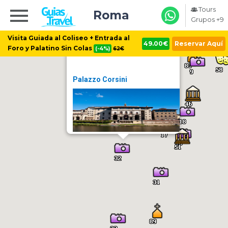
Tours
Roma
Grupos +9
Visita Guiada al Coliseo + Entrada al
49.00€
Reservar Aquí
Foro y Palatino Sin Colas
(-4%)
62€
Palazzo Corsini