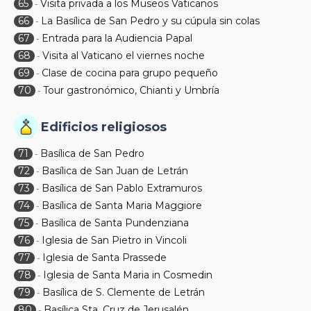
65
Visita privada a los Museos Vaticanos
-
66
La Basílica de San Pedro y su cúpula sin colas
-
67
Entrada para la Audiencia Papal
-
68
Visita al Vaticano el viernes noche
-
69
Clase de cocina para grupo pequeño
-
70
Tour gastronómico, Chianti y Umbría
-
Edificios religiosos
71
Basílica de San Pedro
-
72
Basílica de San Juan de Letrán
-
73
Basílica de San Pablo Extramuros
-
74
Basílica de Santa Maria Maggiore
-
75
Basílica de Santa Pundenziana
-
76
Iglesia de San Pietro in Vincoli
-
77
Iglesia de Santa Prassede
-
78
Iglesia de Santa Maria in Cosmedin
-
79
Basílica de S. Clemente de Letrán
-
80
Basílica Sta. Cruz de Jerusalén
-