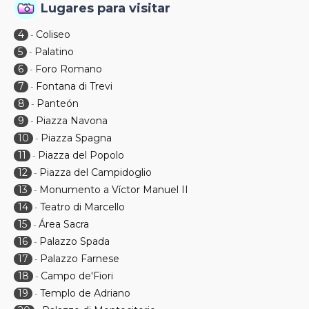
Lugares para visitar
4
Coliseo
-
5
Palatino
-
6
Foro Romano
-
7
Fontana di Trevi
-
8
Panteón
-
9
Piazza Navona
-
10
Piazza Spagna
-
11
Piazza del Popolo
-
12
Piazza del Campidoglio
-
13
Monumento a Víctor Manuel II
-
14
Teatro di Marcello
-
15
Área Sacra
-
16
Palazzo Spada
-
17
Palazzo Farnese
-
18
Campo de'Fiori
-
19
Templo de Adriano
-