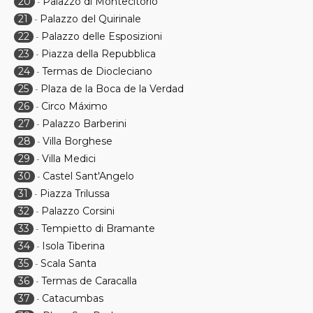
20
Palazzo di Montecitorio
-
21
Palazzo del Quirinale
-
22
Palazzo delle Esposizioni
-
23
Piazza della Repubblica
-
24
Termas de Diocleciano
-
25
Plaza de la Boca de la Verdad
-
26
Circo Máximo
-
27
Palazzo Barberini
-
28
Villa Borghese
-
29
Villa Medici
-
30
Castel Sant'Angelo
-
31
Piazza Trilussa
-
32
Palazzo Corsini
-
33
Tempietto di Bramante
-
34
Isola Tiberina
-
35
Scala Santa
-
36
Termas de Caracalla
-
37
Catacumbas
-