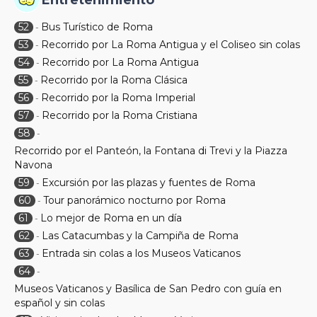
Entretenimiento
52
Bus Turístico de Roma
-
53
Recorrido por La Roma Antigua y el Coliseo sin colas
-
54
Recorrido por La Roma Antigua
-
55
Recorrido por la Roma Clásica
-
56
Recorrido por la Roma Imperial
-
57
Recorrido por la Roma Cristiana
-
58
-
Recorrido por el Panteón, la Fontana di Trevi y la Piazza
Navona
59
Excursión por las plazas y fuentes de Roma
-
60
Tour panorámico nocturno por Roma
-
61
Lo mejor de Roma en un día
-
62
Las Catacumbas y la Campiña de Roma
-
63
Entrada sin colas a los Museos Vaticanos
-
64
-
Museos Vaticanos y Basílica de San Pedro con guía en
español y sin colas