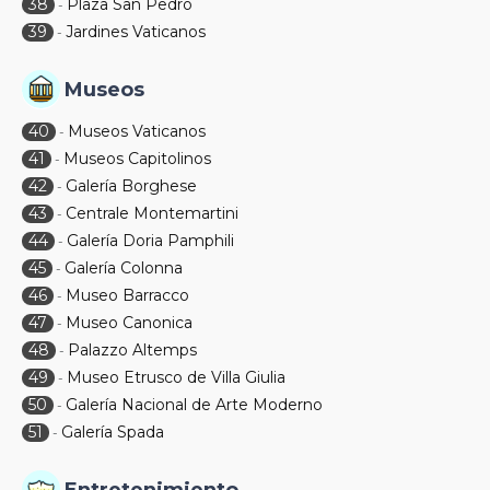
38
Plaza San Pedro
-
39
Jardines Vaticanos
-
Museos
40
Museos Vaticanos
-
41
Museos Capitolinos
-
42
Galería Borghese
-
43
Centrale Montemartini
-
44
Galería Doria Pamphili
-
45
Galería Colonna
-
46
Museo Barracco
-
47
Museo Canonica
-
48
Palazzo Altemps
-
49
Museo Etrusco de Villa Giulia
-
50
Galería Nacional de Arte Moderno
-
51
Galería Spada
-