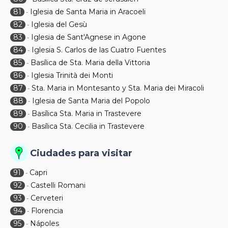
81
Iglesia de Santa Maria in Aracoeli
-
82
Iglesia del Gesù
-
83
Iglesia de Sant'Agnese in Agone
-
84
Iglesia S. Carlos de las Cuatro Fuentes
-
85
Basílica de Sta. Maria della Vittoria
-
86
Iglesia Trinità dei Monti
-
87
Sta. Maria in Montesanto y Sta. Maria dei Miracoli
-
88
Iglesia de Santa Maria del Popolo
-
89
Basílica Sta. Maria in Trastevere
-
90
Basílica Sta. Cecilia in Trastevere
-
Ciudades para visitar
91
Capri
-
92
Castelli Romani
-
93
Cerveteri
-
94
Florencia
-
95
Nápoles
-