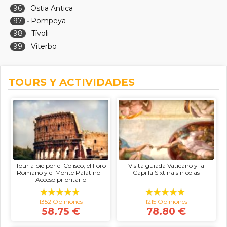
96
Ostia Antica
-
97
Pompeya
-
98
Tívoli
-
99
Viterbo
-
TOURS Y ACTIVIDADES
Tour a pie por el Coliseo, el Foro
Visita guiada Vaticano y la
Romano y el Monte Palatino –
Capilla Sixtina sin colas
Acceso prioritario
1352 Opiniones
1215 Opiniones
58.75 €
78.80 €