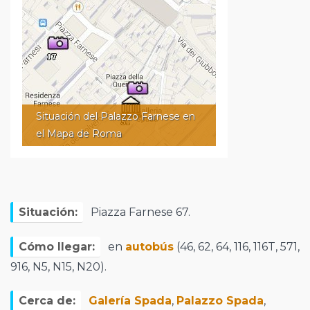
Situación del Palazzo Farnese en
el Mapa de Roma
Situación:
Piazza Farnese 67.
Cómo llegar:
en
autobús
(46, 62, 64, 116, 116T, 571,
916, N5, N15, N20).
Cerca de:
Galería Spada
,
Palazzo Spada
,