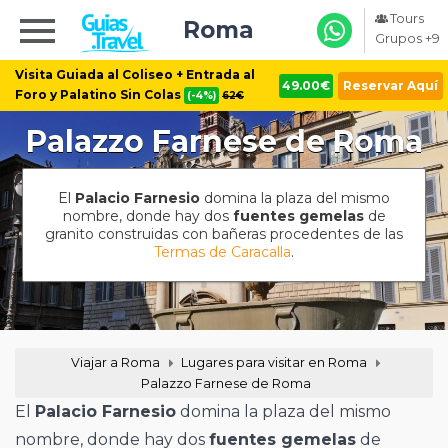
Tours
Roma
Grupos +9
Visita Guiada al Coliseo + Entrada al
49.00€
Reservar Aquí
Foro y Palatino Sin Colas
(-4%)
62€
Palazzo Farnese de Roma
El
Palacio Farnesio
domina la plaza del mismo
nombre, donde hay dos
fuentes gemelas
de
granito construidas con bañeras procedentes de las
Termas de Caracalla
.
Viajar a Roma
Lugares para visitar en Roma
Palazzo Farnese de Roma
El
Palacio Farnesio
domina la plaza del mismo
nombre, donde hay dos
fuentes gemelas
de