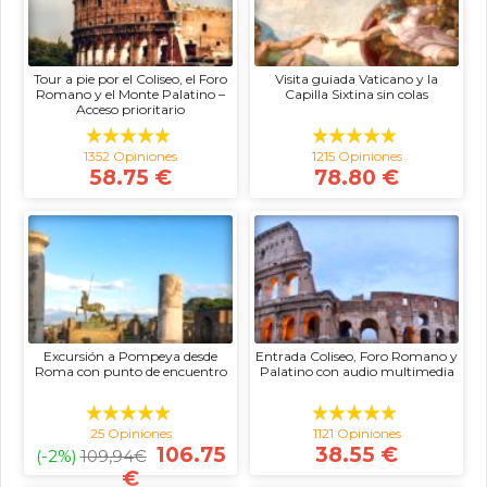
Tour a pie por el Coliseo, el Foro
Visita guiada Vaticano y la
Romano y el Monte Palatino –
Capilla Sixtina sin colas
Acceso prioritario
1352 Opiniones
1215 Opiniones
58.75 €
78.80 €
Excursión a Pompeya desde
Entrada Coliseo, Foro Romano y
Roma con punto de encuentro
Palatino con audio multimedia
25 Opiniones
1121 Opiniones
106.75
38.55 €
(-2%)
109,94
€
€