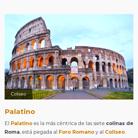
Coliseo
Palatino
El
Palatino
es la más céntrica de las siete
colinas de
Roma
, está pegada al
Foro Romano
y al
Coliseo
.