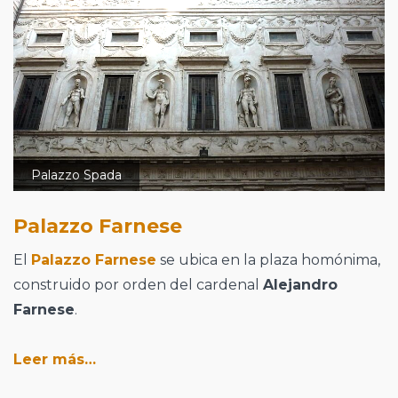
Palazzo Spada
Palazzo Farnese
El
Palazzo Farnese
se ubica en la plaza homónima,
construido por orden del cardenal
Alejandro
Farnese
.
Leer más…