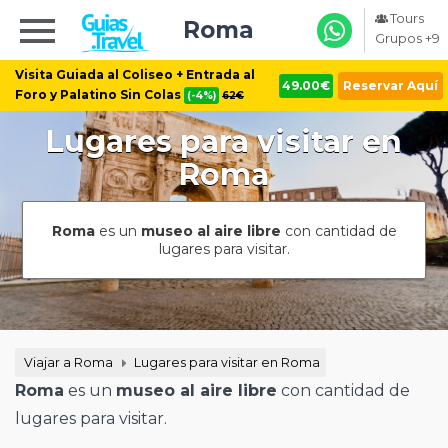
Tours
Roma
Grupos +9
Visita Guiada al Coliseo + Entrada al
49.00€
Reservar Aquí
Foro y Palatino Sin Colas
(-4%)
62€
Lugares para visitar en
Roma
Roma
es un
museo al aire libre
con cantidad de
lugares para visitar.
Viajar a Roma
Lugares para visitar en Roma
Roma
es un
museo al aire libre
con cantidad de
lugares para visitar.