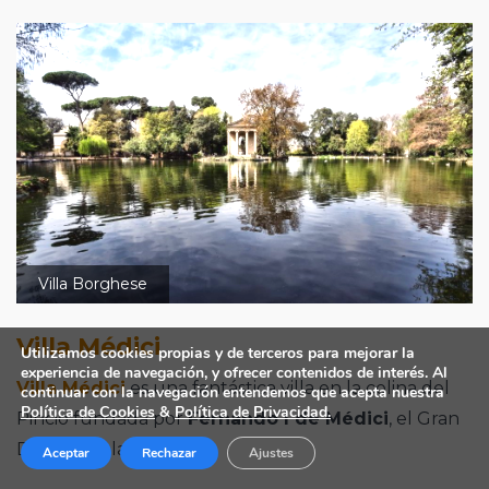
Villa Borghese
Villa Médici
Utilizamos cookies propias y de terceros para mejorar la
experiencia de navegación, y ofrecer contenidos de interés. Al
Villa Médici
es una fantástica villa en la colina del
continuar con la navegación entendemos que acepta nuestra
Política de Cookies
&
Política de Privacidad.
Pincio fundada por
Fernando I de Médici
, el Gran
Duque de la Toscana.
Aceptar
Rechazar
Ajustes