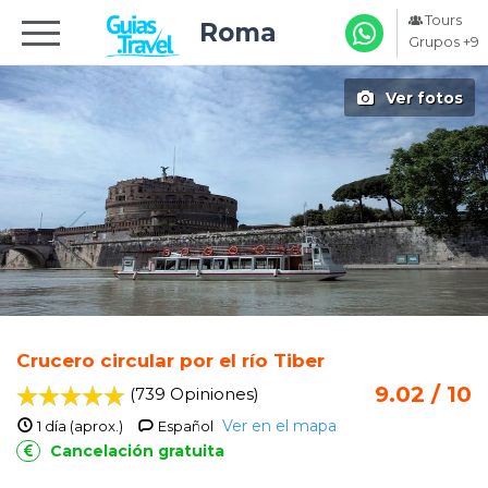
Tours
Roma
Grupos +9
Ver fotos
Crucero circular por el río Tiber
9.02 / 10
(739 Opiniones
)
Ver en el mapa
1 día (aprox.)
Español
Cancelación gratuita