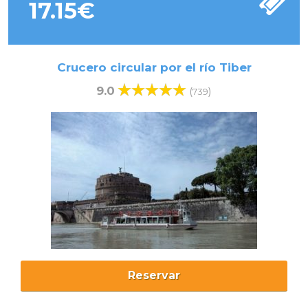
17.15
€
Crucero circular por el río Tiber
9.0
(
)
739
Reservar