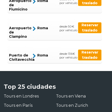
Aeropuerto
Roma
traslado
por vehículo
de
Fiumicino
Reservar
desde 50€
Aeropuerto
Roma
traslado
por vehículo
de
Ciampino
Reservar
desde 136€
Puerto de
Roma
traslado
por vehículo
Civitavecchia
Top 25 ciudades
Tours en Londres
Tours en Viena
Tours en París
Tours en Zurich