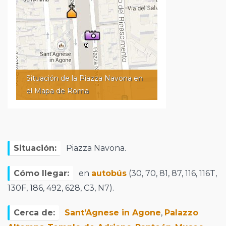
Situación de la Piazza Navona en
el Mapa de Roma
Situación:
Piazza Navona.
Cómo llegar:
en
autobús
(30, 70, 81, 87, 116, 116T,
130F, 186, 492, 628, C3, N7).
Cerca de:
Sant’Agnese in Agone
,
Palazzo