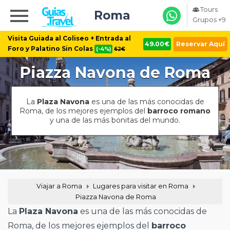
Tours
Roma
Grupos +9
Visita Guiada al Coliseo + Entrada al
49.00€
Reservar Aquí
Foro y Palatino Sin Colas
(-4%)
62€
Piazza Navona de Roma
La
Plaza Navona
es una de las más conocidas de
Roma, de los mejores ejemplos del
barroco romano
y una de las más bonitas del mundo.
Viajar a Roma
Lugares para visitar en Roma
Piazza Navona de Roma
La
Plaza Navona
es una de las más conocidas de
Roma, de los mejores ejemplos del
barroco