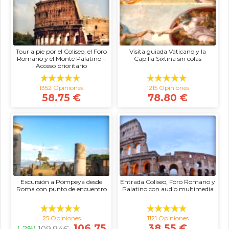
Tour a pie por el Coliseo, el Foro
Visita guiada Vaticano y la
Romano y el Monte Palatino –
Capilla Sixtina sin colas
Acceso prioritario
1352 Opiniones
1215 Opiniones
58.75 €
78.80 €
Excursión a Pompeya desde
Entrada Coliseo, Foro Romano y
Roma con punto de encuentro
Palatino con audio multimedia
25 Opiniones
1121 Opiniones
106.75
38.55 €
(-2%)
109,94
€