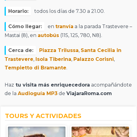
Horario:
todos los días de 7.30 a 21.00.
Cómo llegar:
en
tranvía
a la parada Trastevere –
Mastai (8), en
autobús
(115, 125, 780, N8).
Cerca de:
Piazza Trilussa
,
Santa Cecilia in
Trastevere
,
Isola Tiberina
,
Palazzo Corisni
,
Tempietto di Bramante
.
Haz
tu visita más enriquecedora
acompañándote
de la
Audioguía MP3
de
ViajaraRoma.com
TOURS Y ACTIVIDADES