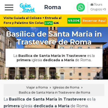
Tours
Roma
Grupos +9
Visita Guiada al Coliseo + Entrada al
49.00€
Reservar Aquí
Foro y Palatino Sin Colas
(-4%)
62€
Basílica de Santa Maria in
Trastevere de Roma
La
Basílica de Santa María in Trastevere
es la
primera
iglesia
dedicada a María
de Roma.
Viajar a Roma
Iglesias de Roma
Basílica de Santa Maria in Trastevere de Roma
La
Basílica de Santa María in Trastevere
es la
primera
iglesia
dedicada a María
de Roma.