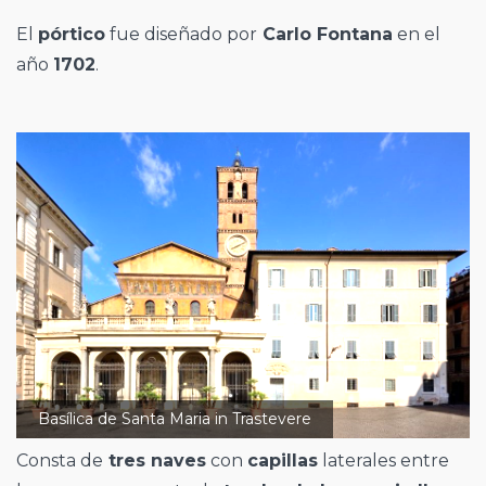
El
pórtico
fue diseñado por
Carlo Fontana
en el
año
1702
.
Basílica de Santa Maria in Trastevere
Consta de
tres naves
con
capillas
laterales entre