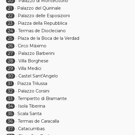
20
Palazzo di Montecitorio
-
21
Palazzo del Quirinale
-
22
Palazzo delle Esposizioni
-
23
Piazza della Repubblica
-
24
Termas de Diocleciano
-
25
Plaza de la Boca de la Verdad
-
26
Circo Máximo
-
27
Palazzo Barberini
-
28
Villa Borghese
-
29
Villa Medici
-
30
Castel Sant'Angelo
-
31
Piazza Trilussa
-
32
Palazzo Corsini
-
33
Tempietto di Bramante
-
34
Isola Tiberina
-
35
Scala Santa
-
36
Termas de Caracalla
-
37
Catacumbas
-