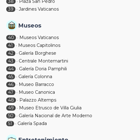
38
Plaza San Pedro
-
39
Jardines Vaticanos
-
Museos
40
Museos Vaticanos
-
41
Museos Capitolinos
-
42
Galería Borghese
-
43
Centrale Montemartini
-
44
Galería Doria Pamphili
-
45
Galería Colonna
-
46
Museo Barracco
-
47
Museo Canonica
-
48
Palazzo Altemps
-
49
Museo Etrusco de Villa Giulia
-
50
Galería Nacional de Arte Moderno
-
51
Galería Spada
-