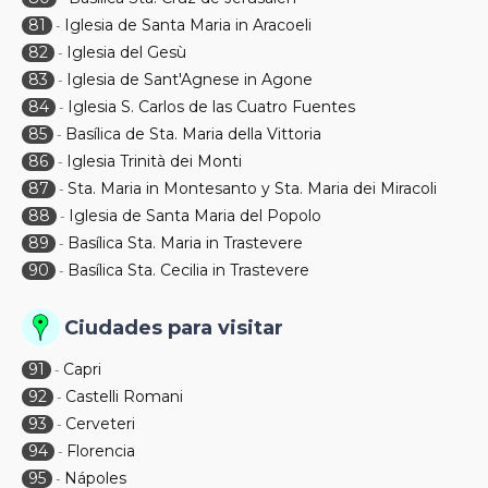
81
Iglesia de Santa Maria in Aracoeli
-
82
Iglesia del Gesù
-
83
Iglesia de Sant'Agnese in Agone
-
84
Iglesia S. Carlos de las Cuatro Fuentes
-
85
Basílica de Sta. Maria della Vittoria
-
86
Iglesia Trinità dei Monti
-
87
Sta. Maria in Montesanto y Sta. Maria dei Miracoli
-
88
Iglesia de Santa Maria del Popolo
-
89
Basílica Sta. Maria in Trastevere
-
90
Basílica Sta. Cecilia in Trastevere
-
Ciudades para visitar
91
Capri
-
92
Castelli Romani
-
93
Cerveteri
-
94
Florencia
-
95
Nápoles
-