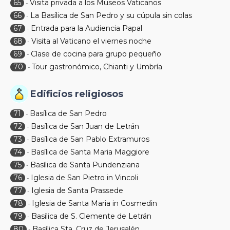
65
Visita privada a los Museos Vaticanos
-
66
La Basílica de San Pedro y su cúpula sin colas
-
67
Entrada para la Audiencia Papal
-
68
Visita al Vaticano el viernes noche
-
69
Clase de cocina para grupo pequeño
-
70
Tour gastronómico, Chianti y Umbría
-
Edificios religiosos
71
Basílica de San Pedro
-
72
Basílica de San Juan de Letrán
-
73
Basílica de San Pablo Extramuros
-
74
Basílica de Santa Maria Maggiore
-
75
Basílica de Santa Pundenziana
-
76
Iglesia de San Pietro in Vincoli
-
77
Iglesia de Santa Prassede
-
78
Iglesia de Santa Maria in Cosmedin
-
79
Basílica de S. Clemente de Letrán
-
80
Basílica Sta. Cruz de Jerusalén
-