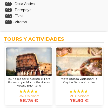
96
Ostia Antica
-
97
Pompeya
-
98
Tívoli
-
99
Viterbo
-
TOURS Y ACTIVIDADES
Tour a pie por el Coliseo, el Foro
Visita guiada Vaticano y la
Romano y el Monte Palatino –
Capilla Sixtina sin colas
Acceso prioritario
1352 Opiniones
1215 Opiniones
58.75 €
78.80 €