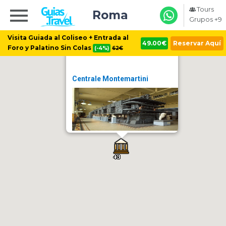
Tours
Roma
Grupos +9
Visita Guiada al Coliseo + Entrada al
49.00€
Reservar Aquí
Foro y Palatino Sin Colas
(-4%)
62€
Centrale Montemartini