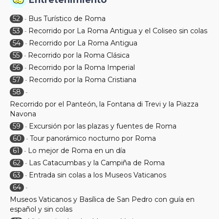
Entretenimiento
52
Bus Turístico de Roma
-
53
Recorrido por La Roma Antigua y el Coliseo sin colas
-
54
Recorrido por La Roma Antigua
-
55
Recorrido por la Roma Clásica
-
56
Recorrido por la Roma Imperial
-
57
Recorrido por la Roma Cristiana
-
58
-
Recorrido por el Panteón, la Fontana di Trevi y la Piazza
Navona
59
Excursión por las plazas y fuentes de Roma
-
60
Tour panorámico nocturno por Roma
-
61
Lo mejor de Roma en un día
-
62
Las Catacumbas y la Campiña de Roma
-
63
Entrada sin colas a los Museos Vaticanos
-
64
-
Museos Vaticanos y Basílica de San Pedro con guía en
español y sin colas