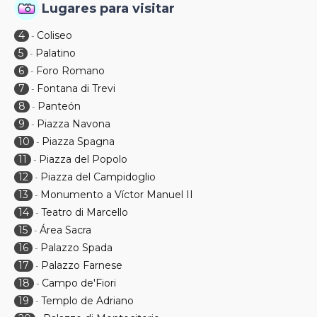
Lugares para visitar
4
Coliseo
-
5
Palatino
-
6
Foro Romano
-
7
Fontana di Trevi
-
8
Panteón
-
9
Piazza Navona
-
10
Piazza Spagna
-
11
Piazza del Popolo
-
12
Piazza del Campidoglio
-
13
Monumento a Víctor Manuel II
-
14
Teatro di Marcello
-
15
Área Sacra
-
16
Palazzo Spada
-
17
Palazzo Farnese
-
18
Campo de'Fiori
-
19
Templo de Adriano
-