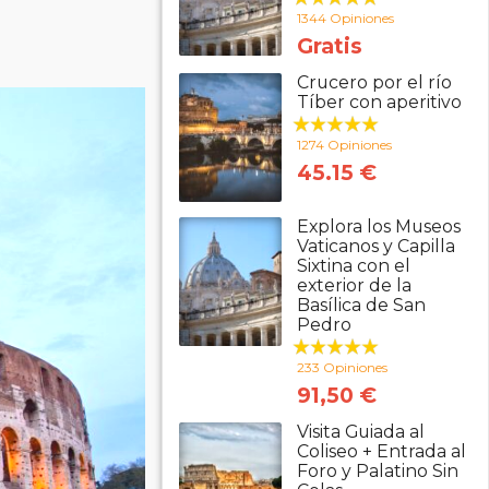
1344 Opiniones
Gratis
Crucero por el río
Tíber con aperitivo
1274 Opiniones
45.15 €
Explora los Museos
Vaticanos y Capilla
Sixtina con el
exterior de la
Basílica de San
Pedro
233 Opiniones
91,50 €
Visita Guiada al
Coliseo + Entrada al
Foro y Palatino Sin