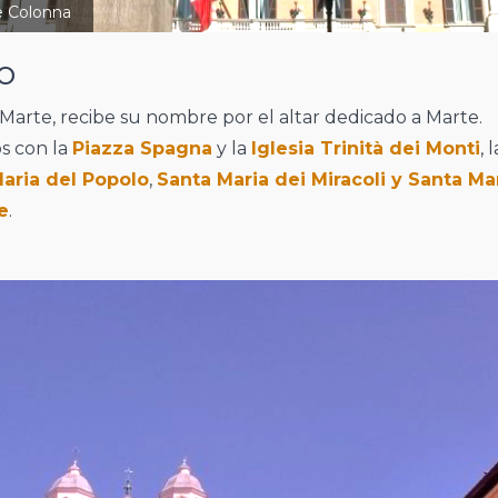
e Colonna
o
Marte, recibe su nombre por el altar dedicado a Marte.
s con la
Piazza Spagna
y la
Iglesia Trinità dei Monti
, 
Maria del Popolo
,
Santa Maria dei Miracoli y Santa Ma
e
.