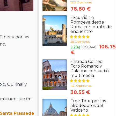
1215 Opiniones
78.80 €
Excursión a
Pompeya desde
Roma con punto de
encuentro
Tíber y por las
25 Opiniones
ano.
106.75
(-2%)
109,94
€
€
Entrada Coliseo,
Foro Romano y
Palatino con audio
multimedia
io, Quirinal y
1121 Opiniones
38.55 €
 encuentran en
Free Tour por los
alrededores del
Vaticano
Santa Prassede