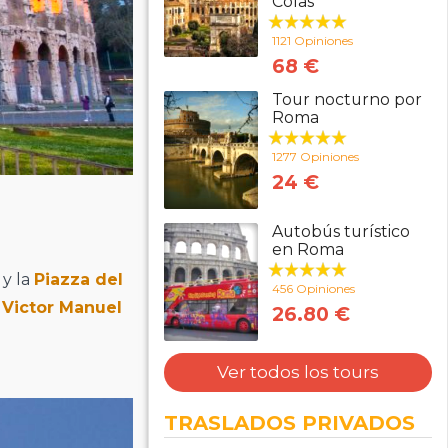
Colas
1121 Opiniones
68 €
Tour nocturno por
Roma
1277 Opiniones
24 €
Autobús turístico
en Roma
.
y la
Piazza del
456 Opiniones
Victor Manuel
26.80 €
Ver todos los tours
TRASLADOS PRIVADOS