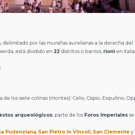
a
, delimitado por las murallas aurelianas a la derecha del 
uierda, está dividido en
22
distritos o barrios,
rioni
en itali
:
de los siete colinas (montes): Celio, Cispio, Esquilino, Opp
estos arqueológicos
, parte de los
Foros Imperiales
se
ta Pudenziana
,
San Pietro in Vincoli
,
San Clemente
y