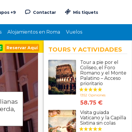
upos +9
Contactar
Mis tiquets
s
Alojamientos en Roma
Vuelos
€
Reservar Aquí
TOURS Y ACTIVIDADES
Tour a pie por el
Coliseo, el Foro
Romano y el Monte
Palatino – Acceso
prioritario
1352 Opiniones
lianas
58.75 €
ierda,
Visita guiada
Vaticano y la Capilla
Sixtina sin colas