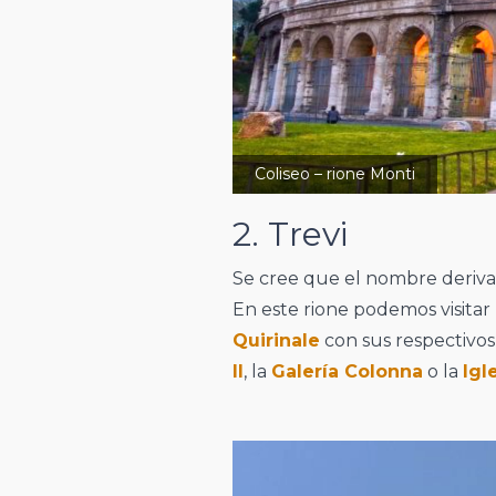
Coliseo – rione Monti
2. Trevi
Se cree que el nombre deriv
En este rione podemos visitar
Quirinale
con sus respectivos 
II
, la
Galería Colonna
o la
Igl