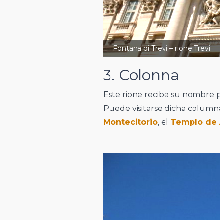
Fontana di Trevi – rione Trevi
3. Colonna
Este rione recibe su nombre 
Puede visitarse dicha column
Montecitorio
, el
Templo de 