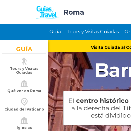
Roma
Guía
Tours y Visitas Guiadas
Gr
Visita Guiada al C
GUÍA
Bar
Tours y Visitas
Guiadas
Qué ver en Roma
El
centro históric
a la derecha del Tíb
Ciudad del Vaticano
está dividid
Iglesias