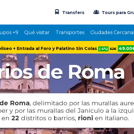
Transfers
Tours para Gr
upos +9
Qué visitar
Transportes
Ciudades Cercana
oliseo + Entrada al Foro y Palatino Sin Colas
49.00
(-4%)
62€
rios de Roma
o de Roma
, delimitado por las murallas aure
er y por las murallas del Janículo a la izqu
o en
22
distritos o barrios,
rioni
en italiano.