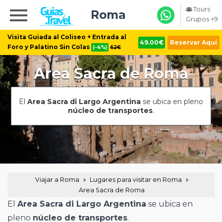
Tours
Roma
Grupos +9
Visita Guiada al Coliseo + Entrada al
49.00€
Reservar Aquí
Foro y Palatino Sin Colas
(-4%)
62€
Area Sacra de Roma
El
Area Sacra di Largo Argentina
se ubica en pleno
núcleo de transportes
.
Viajar a Roma
Lugares para visitar en Roma
Area Sacra de Roma
El
Area Sacra di Largo Argentina
se ubica en
pleno
núcleo de transportes
.