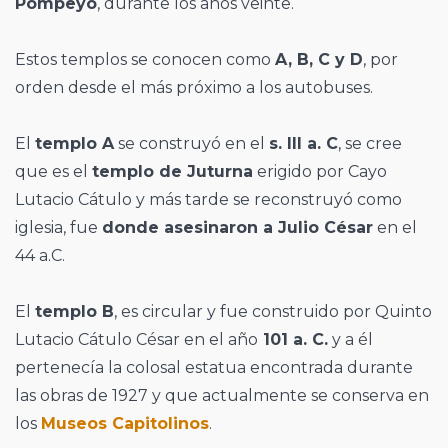
Pompeyo
, durante los años veinte.
Estos templos se conocen como
A, B, C y D
, por
orden desde el más próximo a los autobuses.
El
templo A
se construyó en el
s. III a. C
, se cree
que es el
templo de Juturna
erigido por Cayo
Lutacio Cátulo y más tarde se reconstruyó como
iglesia, fue
donde asesinaron a Julio César
en el
44 a.C.
El
templo B
, es circular y fue construido por Quinto
Lutacio Cátulo César en el año
101 a. C.
y a él
pertenecía la colosal estatua encontrada durante
las obras de 1927 y que actualmente se conserva en
los
Museos Capitolinos
.