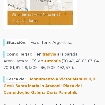
Situación del Área Sacra en el
Mapa de Roma
Situación:
Via di Torre Argentina.
Cómo llegar:
en
tranvía
a la parada
Arenula/cairoli (8), en
autobús
(30, 40, 46, 62, 63, 64,
70, 81, 87, 119, 130F, 186, 190F, 492, 571).
Cerca de:
Monumento a Victor Manuel II
,
Il
Gesù
,
Santa Maria in Aracoeli
,
Plaza del
Campidoglio
,
Galería Doria Pamphili
.