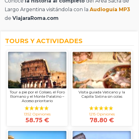
Conoce
la historia al completo
del Area Sacra de
Largo Argentina visitándola con la
Audioguía MP3
de
ViajaraRoma.com
TOURS Y ACTIVIDADES
Tour a pie por el Coliseo, el Foro
Visita guiada Vaticano y la
Romano y el Monte Palatino –
Capilla Sixtina sin colas
Acceso prioritario
1352 Opiniones
1215 Opiniones
58.75 €
78.80 €