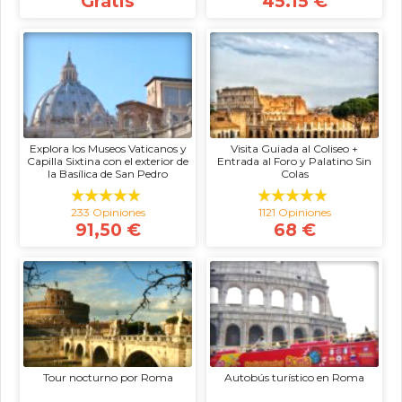
Gratis
45.15 €
Explora los Museos Vaticanos y
Visita Guiada al Coliseo +
Capilla Sixtina con el exterior de
Entrada al Foro y Palatino Sin
la Basílica de San Pedro
Colas
233 Opiniones
1121 Opiniones
91,50 €
68 €
Tour nocturno por Roma
Autobús turístico en Roma