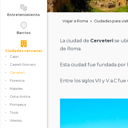
Entretenimiento
Viajar a Roma
Ciudades para vis
Barrios
La ciudad de
Cerveteri
se ubi
de Roma.
Ciudades cercanas
Capri
Esta ciudad fue fundada por 
Castelli Romani
Cerveteri
Entre los siglos VII y V a.C fu
Florencia
Nápoles
Ostia Antica
Pompeya
Tívoli
Viterbo