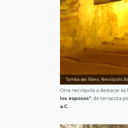
Tomba dei Rilievi, Necrópolis Ba
Otra necrópolis a destacar es 
los esposos”
, de terracota 
a.C
.