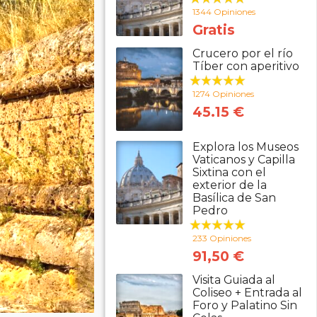
1344 Opiniones
Gratis
Crucero por el río
Tíber con aperitivo
1274 Opiniones
45.15 €
Explora los Museos
Vaticanos y Capilla
Sixtina con el
exterior de la
Basílica de San
Pedro
233 Opiniones
91,50 €
Visita Guiada al
Coliseo + Entrada al
Foro y Palatino Sin