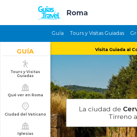
Roma
Guía
Tours y Visitas Guiadas
Gr
Visita Guiada al C
GUÍA
Tours y Visitas
Guiadas
Qué ver en Roma
La ciudad de
Cer
Ciudad del Vaticano
Tirreno 
Iglesias