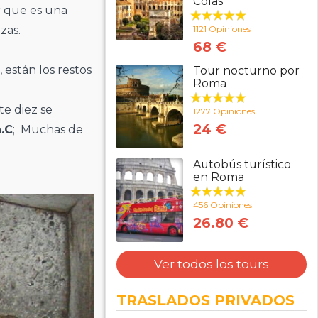
Colas
r que es una
1121 Opiniones
zas.
68 €
 están los restos
Tour nocturno por
Roma
te diez se
1277 Opiniones
24 €
a.C
; Muchas de
Autobús turístico
en Roma
456 Opiniones
26.80 €
Ver todos los tours
TRASLADOS PRIVADOS