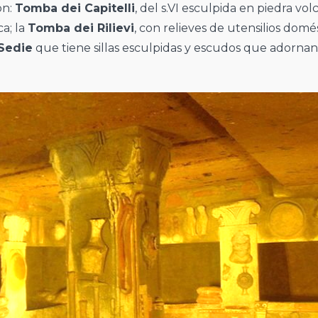
on:
Tomba dei Capitelli
, del s.VI esculpida en piedra vol
a; la
Tomba dei Rilievi
, con relieves de utensilios domés
 Sedie
que tiene sillas esculpidas y escudos que adornan