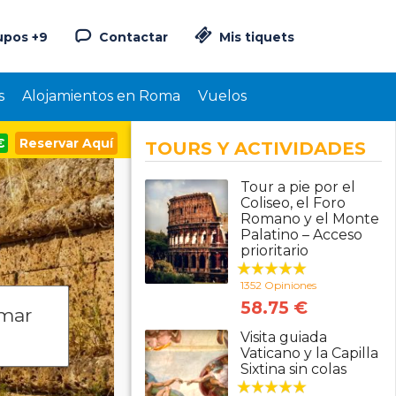
upos +9
Contactar
Mis tiquets
s
Alojamientos en Roma
Vuelos
€
Reservar Aquí
TOURS Y ACTIVIDADES
Tour a pie por el
Coliseo, el Foro
Romano y el Monte
Palatino – Acceso
prioritario
1352 Opiniones
58.75 €
 mar
Visita guiada
Vaticano y la Capilla
Sixtina sin colas