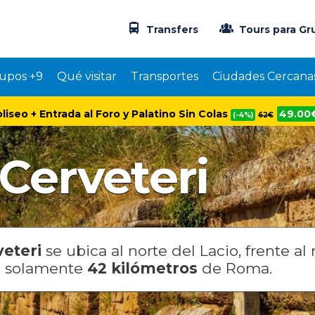
Transfers
Tours para Gr
upos +9
Qué visitar
Transportes
Ciudades Cercana
oliseo + Entrada al Foro y Palatino Sin Colas
49.00
(-4%)
62€
Cerveteri
veteri
se ubica al norte del Lacio, frente al
a solamente
42 kilómetros
de Roma.