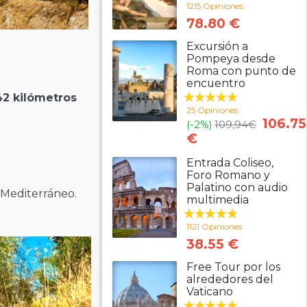
1215 Opiniones
78.80 €
Excursión a
Pompeya desde
Roma con punto de
encuentro
42 kilómetros
25 Opiniones
106.75
(-2%)
109,94
€
€
Entrada Coliseo,
Foro Romano y
Palatino con audio
 Mediterráneo.
multimedia
1121 Opiniones
38.55 €
Free Tour por los
alrededores del
Vaticano