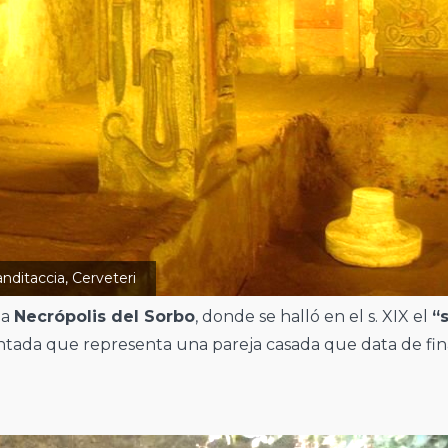
nditaccia, Cerveteri
la
Necrópolis del Sorbo
, donde se halló en el s. XIX el
“
pintada que representa una pareja casada que data de fin