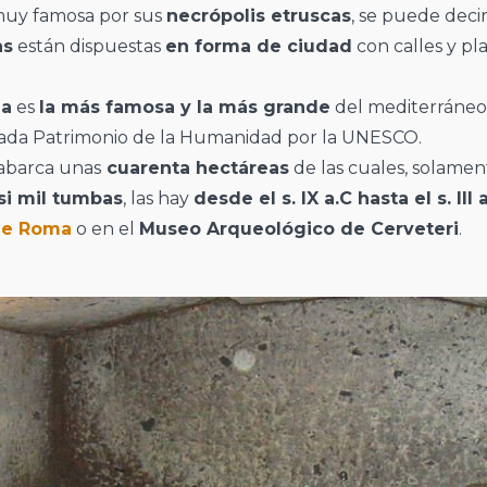
muy famosa por sus
necrópolis etruscas
, se puede deci
as
están dispuestas
en forma de ciudad
con calles y pla
ia
es
la más famosa y la más grande
del mediterráneo,
arada Patrimonio de la Humanidad por la UNESCO.
 abarca unas
cuarenta hectáreas
de las cuales, solamen
si mil tumbas
, las hay
desde el s. IX a.C hasta el s. III 
 de Roma
o en el
Museo Arqueológico de Cerveteri
.