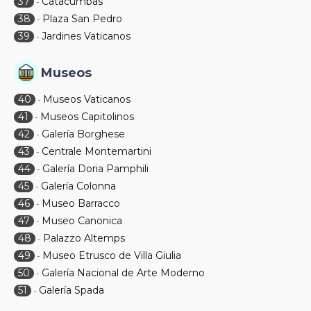
37
Catacumbas
-
38
Plaza San Pedro
-
39
Jardines Vaticanos
-
Museos
40
Museos Vaticanos
-
41
Museos Capitolinos
-
42
Galería Borghese
-
43
Centrale Montemartini
-
44
Galería Doria Pamphili
-
45
Galería Colonna
-
46
Museo Barracco
-
47
Museo Canonica
-
48
Palazzo Altemps
-
49
Museo Etrusco de Villa Giulia
-
50
Galería Nacional de Arte Moderno
-
51
Galería Spada
-