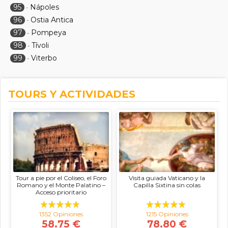
95
Nápoles
-
96
Ostia Antica
-
97
Pompeya
-
98
Tívoli
-
99
Viterbo
-
TOURS Y ACTIVIDADES
Tour a pie por el Coliseo, el Foro
Visita guiada Vaticano y la
Romano y el Monte Palatino –
Capilla Sixtina sin colas
Acceso prioritario
1352 Opiniones
1215 Opiniones
58.75 €
78.80 €