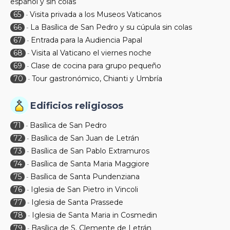
español y sin colas
65
Visita privada a los Museos Vaticanos
-
66
La Basílica de San Pedro y su cúpula sin colas
-
67
Entrada para la Audiencia Papal
-
68
Visita al Vaticano el viernes noche
-
69
Clase de cocina para grupo pequeño
-
70
Tour gastronómico, Chianti y Umbría
-
Edificios religiosos
71
Basílica de San Pedro
-
72
Basílica de San Juan de Letrán
-
73
Basílica de San Pablo Extramuros
-
74
Basílica de Santa Maria Maggiore
-
75
Basílica de Santa Pundenziana
-
76
Iglesia de San Pietro in Vincoli
-
77
Iglesia de Santa Prassede
-
78
Iglesia de Santa Maria in Cosmedin
-
79
Basílica de S. Clemente de Letrán
-