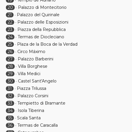
19
Templo de Adriano
-
20
Palazzo di Montecitorio
-
21
Palazzo del Quirinale
-
22
Palazzo delle Esposizioni
-
23
Piazza della Repubblica
-
24
Termas de Diocleciano
-
25
Plaza de la Boca de la Verdad
-
26
Circo Máximo
-
27
Palazzo Barberini
-
28
Villa Borghese
-
29
Villa Medici
-
30
Castel Sant'Angelo
-
31
Piazza Trilussa
-
32
Palazzo Corsini
-
33
Tempietto di Bramante
-
34
Isola Tiberina
-
35
Scala Santa
-
36
Termas de Caracalla
-