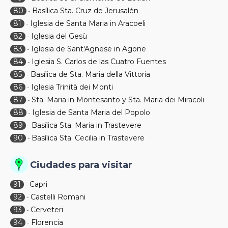
80
Basílica Sta. Cruz de Jerusalén
-
81
Iglesia de Santa Maria in Aracoeli
-
82
Iglesia del Gesù
-
83
Iglesia de Sant'Agnese in Agone
-
84
Iglesia S. Carlos de las Cuatro Fuentes
-
85
Basílica de Sta. Maria della Vittoria
-
86
Iglesia Trinità dei Monti
-
87
Sta. Maria in Montesanto y Sta. Maria dei Miracoli
-
88
Iglesia de Santa Maria del Popolo
-
89
Basílica Sta. Maria in Trastevere
-
90
Basílica Sta. Cecilia in Trastevere
-
Ciudades para visitar
91
Capri
-
92
Castelli Romani
-
93
Cerveteri
-
94
Florencia
-