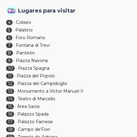
Lugares para visitar
4
Coliseo
-
5
Palatino
-
6
Foro Romano
-
7
Fontana di Trevi
-
8
Panteón
-
9
Piazza Navona
-
10
Piazza Spagna
-
11
Piazza del Popolo
-
12
Piazza del Campidoglio
-
13
Monumento a Víctor Manuel II
-
14
Teatro di Marcello
-
15
Área Sacra
-
16
Palazzo Spada
-
17
Palazzo Farnese
-
18
Campo de'Fiori
-