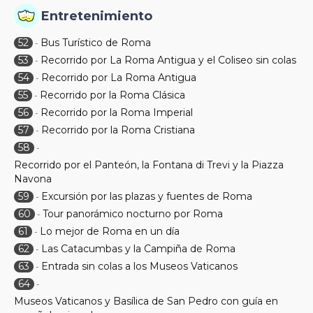
Entretenimiento
52
Bus Turístico de Roma
-
53
Recorrido por La Roma Antigua y el Coliseo sin colas
-
54
Recorrido por La Roma Antigua
-
55
Recorrido por la Roma Clásica
-
56
Recorrido por la Roma Imperial
-
57
Recorrido por la Roma Cristiana
-
58
-
Recorrido por el Panteón, la Fontana di Trevi y la Piazza
Navona
59
Excursión por las plazas y fuentes de Roma
-
60
Tour panorámico nocturno por Roma
-
61
Lo mejor de Roma en un día
-
62
Las Catacumbas y la Campiña de Roma
-
63
Entrada sin colas a los Museos Vaticanos
-
64
-
Museos Vaticanos y Basílica de San Pedro con guía en