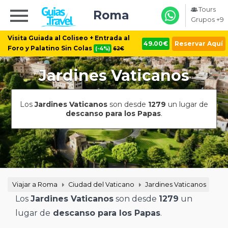
Tours
Roma
Grupos +9
Visita Guiada al Coliseo + Entrada al
49.00€
Reservar Aquí
Foro y Palatino Sin Colas
(-4%)
62€
Jardines Vaticanos
Los
Jardines Vaticanos
son desde
1279
un lugar de
descanso para los Papas
.
Viajar a Roma
Ciudad del Vaticano
Jardines Vaticanos
Los
Jardines Vaticanos
son desde
1279
un
lugar de
descanso para los Papas
.