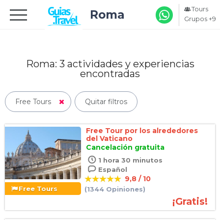
Tours
Roma
Grupos +9
Roma: 3
actividades y experiencias
encontradas
Free Tours
Quitar filtros
Free Tour por los alrededores
del Vaticano
Cancelación gratuita
1 hora 30 minutos
Español
9,8 / 10
Free Tours
(1344 Opiniones)
¡Gratis!